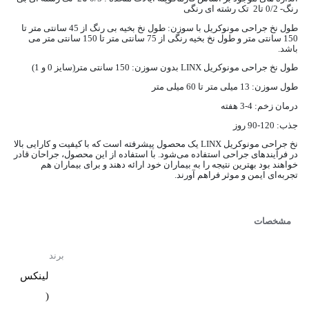
رنگ- 0/2 تا2 تک رشته ای رنگی
طول نخ جراحی مونوکریل با سوزن: طول نخ بخیه بی رنگ از 45 سانتی متر تا
150 سانتی متر و طول نخ بخیه رنگی از 75 سانتی متر تا 150 سانتی متر می
باشد.
طول نخ جراحی مونوکریل LINX بدون سوزن: 150 سانتی متر(سایز 0 و 1)
طول سوزن: 13 میلی متر تا 60 میلی متر
درمان زخم: 4-3 هفته
جذب: 120-90 روز
نخ جراحی مونوکریل LINX یک محصول پیشرفته است که با کیفیت و کارایی بالا
در فرآیندهای جراحی استفاده می‌شود. با استفاده از این محصول، جراحان قادر
خواهند بود بهترین نتیجه را به بیماران خود ارائه دهند و برای بیماران هم
تجربه‌ای ایمن و موثر فراهم آورند.
مشخصات
برند
لینکس
(