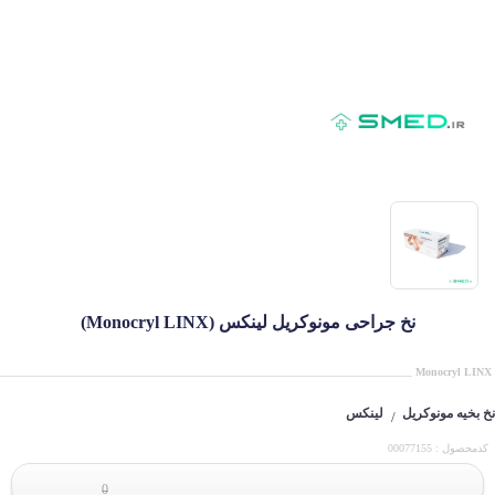
نخ جراحی مونوکریل لینکس (Monocryl LINX)
Monocryl LINX
نخ بخیه مونوکریل
لینکس
/
کدمحصول : 00077155
0