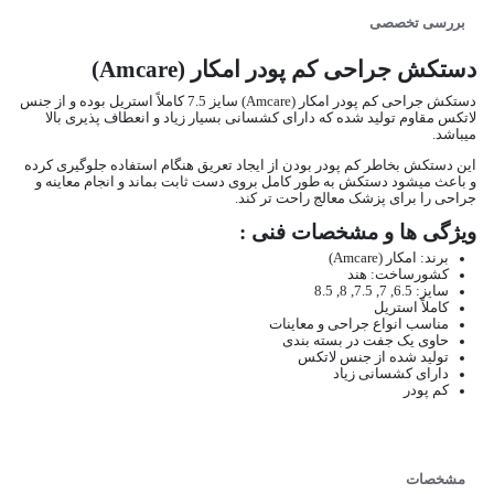
بررسی تخصصی
دستکش جراحی کم پودر امکار (Amcare)
دستکش جراحی کم پودر امکار (Amcare) سایز 7.5 کاملاً استریل بوده و از جنس
لاتکس مقاوم تولید شده که دارای کشسانی بسیار زیاد و انعطاف پذیری بالا
میباشد.
این دستکش بخاطر کم پودر بودن از ایجاد تعریق هنگام استفاده جلوگیری کرده
و باعث میشود دستکش به طور کامل بروی دست ثابت بماند و انجام معاینه و
جراحی را برای پزشک معالج راحت تر کند.
ویژگی ها و مشخصات فنی :
برند: امکار (Amcare)
کشورساخت: هند
سایز: 6.5, 7, 7.5, 8, 8.5
کاملاً استریل
مناسب انواع جراحی و معاینات
حاوی یک جفت در بسته بندی
تولید شده از جنس لاتکس
دارای کشسانی زیاد
کم پودر
مشخصات