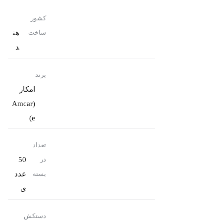
کشور
هن
ساخت
د
برند
امکار
(Amcar
e)
تعداد
50
در
عدد
بسته
ی
دستکش