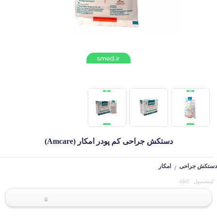
دستکش جراحی کم پودر امکار (Amcare)
دستکش جراحی
امکار
/
کدمحصول : SKU-
0