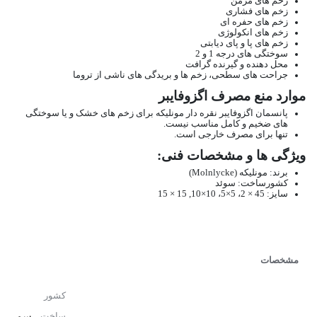
زخم های مزمن
زخم های فشاری
زخم های حفره ای
زخم های انکولوژی
زخم های پا و پای دیابتی
سوختگی های درجه 1 و 2
محل دهنده و گیرنده گرافت
جراحت های سطحی، زخم ها و بریدگی های ناشی از تروما
موارد منع مصرف اگزوفایبر
پانسمان اگزوفایبر نقره دار مونلیکه برای زخم های خشک و یا سوختگی
های ضخیم و کامل مناسب نیست.
تنها برای مصرف خارجی است.
ویژگی ها و مشخصات فنی:
برند: مونلیکه (Molnlycke)
کشورساخت: سوئد
سایز: 45 × 2، 5×5، 10×10, 15 × 15
مشخصات
کشور
سو
ساخت