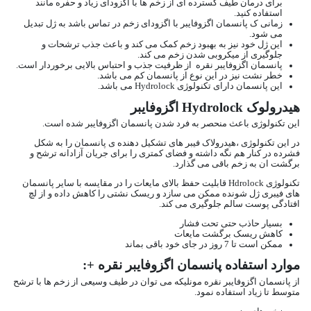
برای درمان طیف گسترده ای از زخم ها با اگزودای زیاد و حفره مانند
استفاده کنید.
زمانی ک پانسمان اگزوفایبر با اگزودای زخم در تماس باشد به ژل تبدیل
می شود.
این ژل خود نیز به بهبود زخم کمک می کند و باعث جذب ترشحات و
جلوگیری از میکروبی شدن زخم می کند.
پانسمان اگزوفایبر نقره از ظرفیت جذب و احتباس بالایی برخوردار است.
خطر نشت نیز در این نوع از پانسمان کم می باشد.
این پانسمان دارای تکنولوژی Hydrolock می باشد.
هیدرولوک Hydrolock اگزوفایبر
این تکنولوژی باعث منحصر به فرد شدن پانسمان اگزوفایبر شده است.
در این تکنولوژی ،هیدرولاک فیبر های تشکیل دهنده ی پانسمان را به شکل
فشرده در کنار هم نگه داشته و فضای کمتری را برای جریان آزادانه ترشح و
برگشت ان به زخم باقی می گذارد.
تکنولوژی Hdrolock قابلیت حفظ بالای مایعات را در مقایسه با سایر پانسمان
های فیبری ژل شونده ممکن می سازد و ریسک نشتی را کاهش داده و از لچ
افتادگی پوست سالم جلوگیری می کند.
بسیار حاذب حتی تحت فشار
کاهش ریسک برگشت مایعات
ممکن است تا 7 روز در جای خود باقی بماند
موارد استفاده پانسمان اگزوفایبر نقره +:
از پانسمان اگزوفایبر نقره مونلیکه می توان در طیف وسیعی از زخم ها با ترشح
متوسط تا زیاد استفاده نمود.