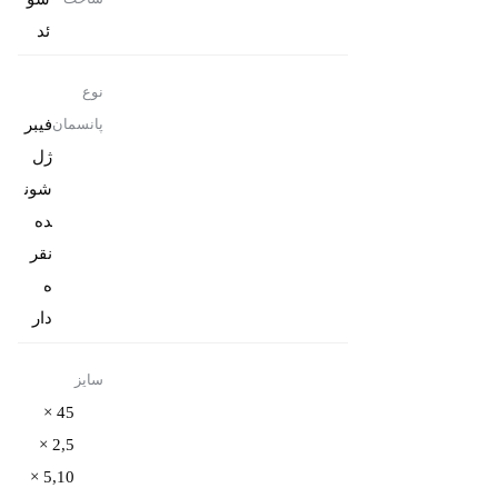
ئد
نوع
فیبر
پانسمان
ژل
شون
ده
نقر
ه
دار
سایز
45 ×
2,5 ×
5,10 ×