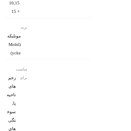
10,15
× 15
برند
مونلیکه
(Molnl
ycke)
مناسب
زخم
برای
های
ناحیه
پا,
سوخ
تگی
های