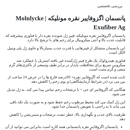
بررسی تخصصی
پانسمان اگزوفایبر نقره مونلیکه | Molnlycke
Exufiber Ag
پانسمان اگزوفایبر نقره مونلیکه، فیبر ژل شونده نقره دار با فناوری پیشرفته که
قابلیت جذب بالا و آنتی میکروبیال برای زخم های با ترشح بالا دارد.
این پانسمان متشكل از فیبرهایی با قدرت جذب بسیاربالا و حاوی ژل پلی وینیل
الكل است.
فناوری هیدرولوک یک طرح فیبر ژل‌کننده غیر بافته استریل با عملکرد ضد
میکروبی سریع برای محافظت پایدار در برابر طیف وسیعی از باکتری‌های گرم
منفی و گرم مثبت است.
ثابت شده است که اگزوفایبر نقره+ 99درصد قارچ ها را در عرض 24 ساعت از
بین می برد (در شرایط آزمایشگاهی) و بوی زخم را کاهش دهد.
هنگامی که اگزوفایبر ای جی + با ترشحات زخم تماس پیدا می کند، به ژل تبدیل
می شود.
این ژل کمک می کند محیط مرطوب زخم حفظ شود و به صورت یک تکه باقی
می ماند تا به راحتی با تعویض پانسمان جدا شود.
ظرفیت بالای جذب و نگهداری بالا، خطر نشت ترشحات و مسریشن را کاهش
دهد.
پانسمان اگزوفایبر نقره پانسمانی همه کاره است بنابراین می توانید از آن