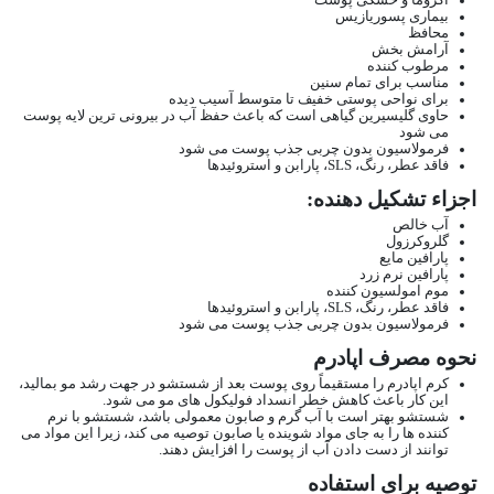
اگزوما و خشکی پوست
بیماری پسوریازیس
محافظ
آرامش بخش
مرطوب کننده
مناسب برای تمام سنین
برای نواحی پوستی خفیف تا متوسط آسیب دیده
حاوی گلیسیرین گیاهی است که باعث حفظ آب در بیرونی ترین لایه پوست
می شود
فرمولاسیون بدون چربی جذب پوست می شود
فاقد عطر، رنگ، SLS، پارابن و استروئیدها
اجزاء تشکیل دهنده:
آب خالص
گلروکرزول
پارافین مایع
پارافین نرم زرد
موم امولسیون کننده
فاقد عطر، رنگ، SLS، پارابن و استروئیدها
فرمولاسیون بدون چربی جذب پوست می شود
نحوه مصرف اپادرم
کرم اپادرم را مستقیماً روی پوست بعد از شستشو در جهت رشد مو بمالید،
این کار باعث کاهش خطر انسداد فولیکول های مو می شود.
شستشو بهتر است با آب گرم و صابون معمولی باشد، شستشو با نرم
کننده ها را به جای مواد شوینده یا صابون توصیه می کند، زیرا این مواد می
توانند از دست دادن آب از پوست را افزایش دهند.
توصیه برای استفاده