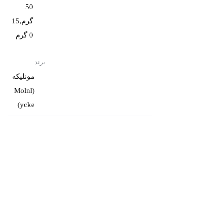
50
گرم,15
0 گرم
برند
مونلیکه
(Molnl
ycke)
آدرس فروشگاه : تهران - بزرگراه نواب - نرسیده به پل کمیل - خیابان محبوب مجاز -
خیابان خوشیاران جنوبی - پلاک 16 تلفن : 55434195 - 021
تمام حقوق مادی و معنوی این وب سایت متعلق به
Smed.ir
میباشد .