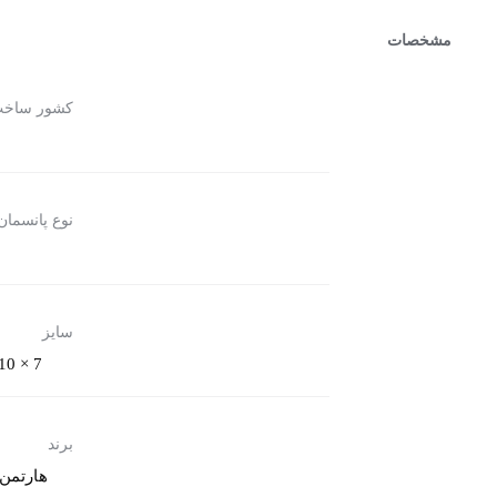
مشخصات
کشور ساخ
نوع پانسمان
سایز
7 × 5,10 × 8,15 × 8,20 × 10,25 × 10,35 × 10
برند
هارتمن (rtmann