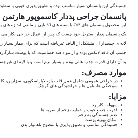
چسبندگی این پانسمان بسیار مناسب بوده و تطبیق پذیری خوبی با سطوح ن
پانسمان جراحی پددار کاسموپور هارتمن | پانسمان 
این محصول پانسمان های 5×7 با بسته های 50 تایی و مابقی اندازه های پانسمان ها بسته های 25 تایی می باشد.
یک پانسمان پددار استریل خود چسب که پس از اعمال جراحی بکار می ر
لایه ی چسبدار آن متشکل از الیاف غیربافته است که برای بیمار بسیار 
چسب آن فاقد لاتکس بوده و از مواد ضد حساسیت که با پوست سازگاری
پد آن دارای قدرت جذب عالی بوده و بسیار نرم است و با لایه ای غیرچ
موارد مصرف:
در جراحی عمومی شامل عمل قلب باز، لاپاراسکوپی، سزارین، کل
سوختگی ها، تاول ها و خراشیدگی های کوچک
مزایا:
سهولت کاربرد
قدرت جذب خوب و حمایت زخم از ضربه ها
عدم چسبندگی به زخم
امکان تهویه پوست
چسبندگی مناسب و تطبیق پذیری با سطوح ناهموار بدن