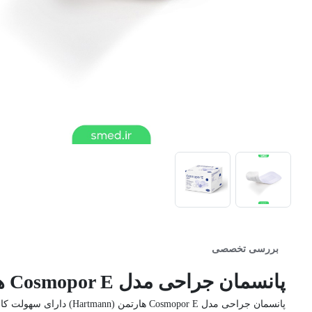
بررسی تخصصی
پانسمان جراحی مدل Cosmopor E هارتمن (Hartmann)
پانسمان جراحی مدل Cosmopor E هارتمن (Hartmann) دارای سهولت کاربرد، قدرت جذب مناسب، عدم چسبندگی است که امکان تهویه پوست با وجود آن حاصل می‌شود.