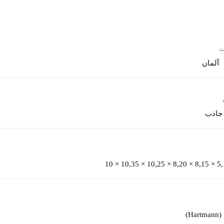
ت
آلمان
جاذب
Ha)