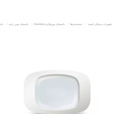
تجهیزات پزشکی اسمد
/
دسته‌بندی‌ها
/
پانسمان یوروفارم (Eurofarm)
/
پانسمان نوین زخم
/
پان