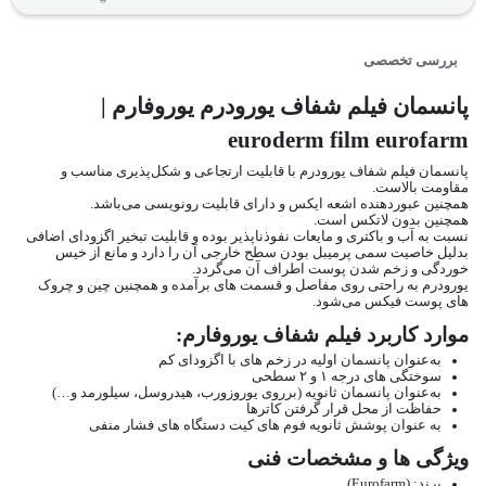
بررسی تخصصی
پانسمان فیلم شفاف یورودرم یوروفارم |
euroderm film eurofarm
پانسمان فیلم شفاف یورودرم با قابلیت ارتجاعی و شکل‌پذیری مناسب و
مقاومت بالاست.
همچنین عبوردهنده اشعه ایکس و دارای قابلیت رونویسی می‌باشد.
همچنین بدون لاتکس است.
نسبت به آب و باکتری و مایعات نفوذناپذیر بوده و قابلیت تبخیر اگزودای اضافی
بدلیل خاصیت سمی پرمیبل بودن سطح خارجی آن را دارد و مانع از خیس
خوردگی و زخم شدن پوست اطراف آن می‌گردد.
یورودرم به‌ راحتی روی مفاصل و قسمت‌ های برآمده و همچنین چین‌ و ‌چروک
های پوست فیکس می‌شود.
موارد کاربرد فیلم شفاف یوروفارم:
به‌عنوان پانسمان اولیه در زخم های با اگزودای کم
سوختگی های درجه ۱ و ۲ سطحی
به‌عنوان پانسمان ثانویه (برروی یوروزورب، هیدروسل، سیلورمد و…)
حفاظت از محل قرار گرفتن کاترها
به‌ عنوان پوشش ثانویه فوم های کیت دستگاه ‌های فشار منفی
ویژگی ها و مشخصات فنی
برند: (Eurofarm)