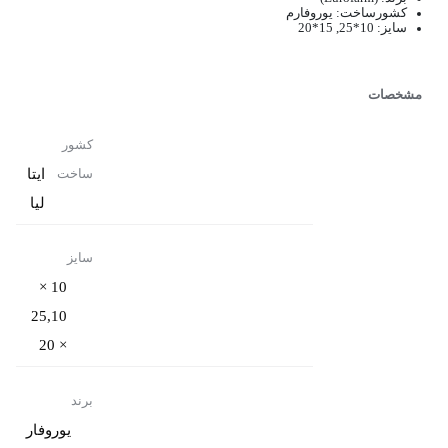
کشورساخت: یوروفارم
سایز: 10*25, 15*20
مشخصات
کشور
ایتا
ساخت
لیا
سایز
10 ×
25,10
× 20
برند
یوروفار