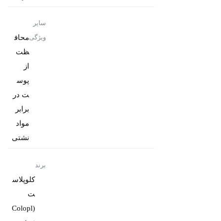
سایر
محاف
ویژگی
ظت
از
پوس
ت در
برابر
مواد
نشتی
برند
کلوپلاس
ت
(Colopl