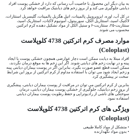
به بیان دیگر این محصول با خاصیت آب رسانی که دارد از خشکی پوست افراد
دیابتی جلوگیری می کند و از بروز زخم های دیابتیک مراقبت خواهد کرد.
در کل آب، اوره، ایزوپروپیل پالمیتات، اتیل هگزیل پالمیتات، گلیسریل استئارات،
لاکتیک اسید، استئاریل الکل، سوربیتول، آمونیوم لاکتات، استئاریک اسید،
ستئاریت-۲۵، ستئاریت-۶ و ستیل الکل از مواد تشکیل دهنده کرم اترکتین
محسوب می شوند.
موارد مصرف کرم اترکتین 4738 کلوپلاست
(Coloplast)
افراد مبتلا به دیابت ممکن است دچار عوارضی همچون خشکی پوست یا ایجاد
پینه و در نهایت زخم های دیابتی شوند. اگر این زخم ها به موقع درمان نگردند،
ممکن است قطع عضو صورت بگیرد، بنابراین اگر در پوست بیماران دیابتی پینه
و زخم ایجاد شود می توان با استفاده مداوم از کرم اترکتین از بروز این شرایط
سخت تر پیشگیری کرد.
بنابرین از کرم اترکتین می توان در مراقبت از پوست بیماران دیابتی، پیشگیری
از بروز زخم دیابتیک، جلوگیری از خشکی پوست بیماران دیابتی، درمان
سوختگی های ناشی از رادیوتراپی و حفظ رطوبت پوست بیماران دیابتی
استفاده نمود.
ویژگی های کرم اترکتین 4738 کلوپلاست
(Coloplast)
• متشکل از مواد کاملا طبیعی
• بدون مواد نگهدارنده