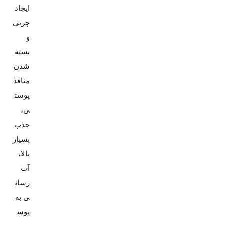
ایجاد
چربی
و
بسته
شدن
منافذ
پوست
ی،
جذب
بسیار
بالا،
آب
رسان
ی به
پوس