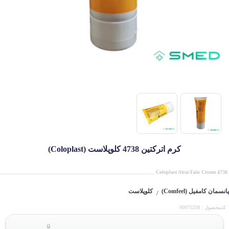
کرم اترکتین 4738 کلوپلاست (Coloplast)
Coloplast AtracTain Cream 4738
پانسمان کامفیل (Comfeel)
کلوپلاست
/
کدمحصول : 00075258
0