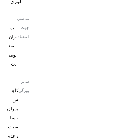
لیتری
مناسب
بیما
جهت
ران
استفاده
است
ومی
ت
سایر
کاه
ویژگی
ش
میزان
حسا
سیت
، عدم