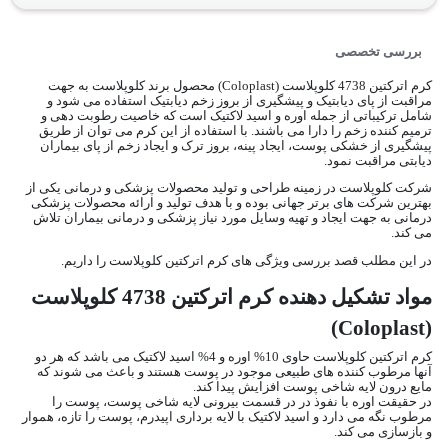
بررسی تخصصی
کرم اترکتین 4738 کلوپلاست (Coloplast) محصول برند کلوپلاست به جهت
مراقبت از پای دیابتیک و پیشگیری از بروز زخم دیابتیک استفاده می شود و
شامل ترکیباتی از جمله اوره و اسید لاکتیک است که خاصیت رطوبت دهی و
ترمیم کننده زخم را دارا می باشند. با استفاده از این کرم می توان از طریق
پیشگیری از خشکی پوست، ایجاد پینه، بروز ترک و ایجاد زخم از پای بیماران
دیابتی مراقبت نمود.
شرکت کلوپلاست در زمینه طراحی و تولید محصولات پزشکی و درمانی یکی از
بهترین شرکت های برتر جهانی بوده و با هدف تولید و ارائه محصولات پزشکی
درمانی به جهت ایجاد و تهیه وسایل مورد نیاز پزشکی و درمانی بیماران تلاش
می کند.
در این مطلب قصد بررسی ویژگی های کرم اترکتین کلوپلاست را داریم.
مواد تشکیل دهنده کرم اترکتین 4738 کلوپلاست
(Coloplast)
کرم اترکتین کلوپلاست حاوی 10% اوره و 4% اسید لاکتیک می باشد که هر دو
آنها مرطوب کننده های طبیعی موجود در پوست هستند و باعث می شوند که
مایع درون لایه شاخی پوست افزایش پیدا کند.
در حقیقت اوره با نفوذ در در قسمت بیرونی لایه شاخی پوست، پوست را
مرطوب نگه می دارد و اسید لاکتیک با لایه برداری اپیدرم، پوست را تازه، هموار
و بازسازی می کند.