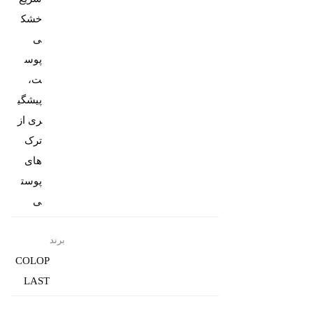
خشک
ی
پوس
ت،
پیشگی
ری از
ترک
های
پوست
ی
برند
COLOP
LAST