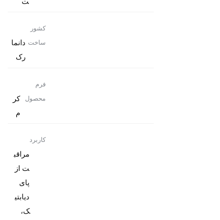
ت
کشور
دانما
ساخت
رک
فرم
کر
محصول
م
کاربرد
مراقب
ت از
پای
دیابتی
ک،