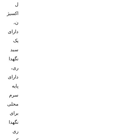
ل
اکسیژ
ن،
دارای
یک
سبد
نگهدا
ری،
دارای
پایه
سرم
محلی
برای
نگهدا
ری