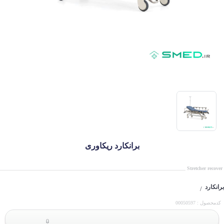
برانکارد ریکاوری
Stretcher recover
برانکارد
/
کدمحصول : 00050597
0