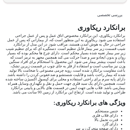
بررسی تخصصی
برانکارد ریکاوری
برانکارد ریکاوری، این برانکارد مخصوص اتاق عمل و پس از عمل جراحی
استفاده می شود. ریکاوری به این منظور است که، از بیمارانی که پس از عمل
جراحی در حال به هوش آمدن هستند، مراقب شود. در این مدل از برانکارد
شیب قسمت زیر سر بیمار قابل تنظیم است. دستگیره ای که برای تنظیم شیب
زیر سر بیمار تعبیه شده بسیار محکم است. دارای چرخ ها محکم بوده که بسیار
روان و بدون ایجادو سر و صدا حرکت می کند همچنین مجهز به ترمز است که
باعث امنیت بیشتر بیمار می شود. این محصول با استحکام برای افراد سنگین
وزن نیز مناسب است و استفاده از فلز به جای چوب در قسمت زیرین تشک،
باعث مقاومت برانکارد شده است. رویه چرمی مصنوعی با ضخامت بالا تولید
شده که بیمار راحت باشد و قابلیت شستشو و ضدعفونی کردن را داشته باشد.
دارای پایه سرم برای راحتی استفاده و محلی برای کپسول اکسیژن ساخته شده
است، همچنین دارای یک سبد فلزی جهت حمل و نقل و نگهداری وسایل همراه
بیمارمی باشد. قلاب هایی جهت ایمن در قسمت های بالایی و پایینی برانکارد
طراحی و تولید شده است. ارتفاع این برانکارد از زمین 90 سانت می باشد.
ویژگی های برانکارد ریکاوری:
جنس مستحکم
دارای قلاب فلزی
قدرت تحمل بالا
دارای گارد
دارای صفحه متحرک زیر سر