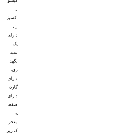
کپسو
ل
اکسیژ
ن،
دارای
یک
سبد
نگهدا
ری،
دارای
گارد،
دارای
صفح
ه
متحر
ک زیر