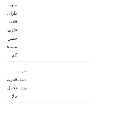
سر،
دارای
قلاب
فلزی،
جنس
مستح
کم
قدرت
قدرت
تحمل
تحمل
وزن
بالا