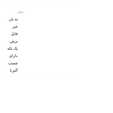
مدل
ته باز,
غیر
قابل
برش,
یک تکه
دارای
چسب
آلترنا