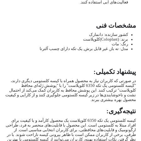
فعالیت‌های آبی استفاده کنند.
مشخصات فنی
کشور سازنده: دانمارک
برند: (Coloplast)کلوپلاست
رنگ: مات
مدل:
ته باز, غیر قابل برش, یک تکه دارای چسب آلترنا
پیشنهاد تکمیلی:
در صورتی که کاربران نیاز به محصول همراه با کیسه کلستومی دیگری دارند،
"کیسه کلستومی یک تکه 6350 کلوپلاست" را با "پوشش ژله‌ای محافظ
کلوپلاست" ترکیب کنند. این پوشش محافظ به کاربران کمک می‌کند از احتمال
نشت و ناخوشایندی‌ها در زیر کیسه کلستومی جلوگیری کنند و از کارایی و کیفیت
محصول بهره بیشتری ببرند.
نتیجه‌گیری:
کیسه کلستومی یک تکه 6350 کلوپلاست
یک محصول کارآمد و با کیفیت برای
افراد مبتلا به کلستومی است. این محصول با قابلیت‌های منحصر به فرد، طراحی
ارگونومیک و قابلیت‌های محافظتی، برای کاربران انتخابی مناسبی است. از
طرفی، برخی از کاربران ممکن است با ظاهر بیرونی کیسه ناراحت شوند. با در
نظر گرفتن نکات استفاده بهینه، کاربران می‌توانند از کیسه کلستومی با بهترین