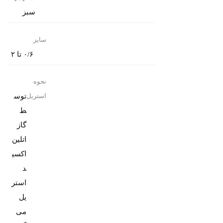
سبز
سایز
۰/۶ تا ۲
نحوه
توس
استریل
ط
گاز
اتلین
اکسی
د
استر
یل
می