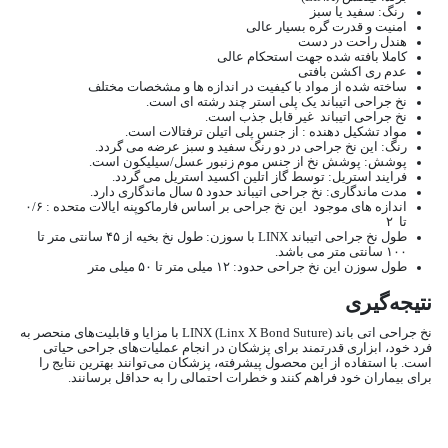
رنگ: سفید یا سبز
امنیت و قدرت گره بسیار عالی
هندل راحت در دست
کاملا بافته شده جهت استحکام عالی
عدم ری اکشن بافتی
ساخته شده از مواد با کیفیت در اندازه ها و مشخصات مختلف
نخ جراحی اتیباند یک پلی استر چند رشته ای است.
نخ جراحی اتیباند غیر قابل جذب است.
مواد تشکیل دهنده : از جنس پلی اتیلن ترفتالات است.
رنگ: این نخ جراحی در دو رنگ سفید و سبز عرضه می گردد.
پوشش: پوشش نخ از جنس موم زنبور عسل/سیلیکون است.
فرایند استریل: توسط گاز اتلین اکسید استریل می گردد.
مدت ماندگاری: نخ جراحی اتیباند حدود ۵ سال ماندگاری دارد.
اندازه های موجود این نخ جراحی بر اساس فارماکوپنه ایالات متحده : ۰/۶
تا ۲
طول نخ جراحی اتیباند LINX با سوزن: طول نخ بخیه از ۴۵ سانتی متر تا
۱۰۰ سانتی متر می باشد.
طول سوزن این نخ جراحی حدود: ۱۲ میلی متر تا ۵۰ میلی متر
نتیجه‌گیری
نخ جراحی اتی باند LINX (Linx X Bond Suture) با مزایا و قابلیت‌های منحصر به
فرد خود، ابزاری قدرتمند برای پزشکان در انجام عملیات‌های جراحی حیاتی
است. با استفاده از این محصول پیشرفته، پزشکان می‌توانند بهترین نتایج را
برای بیماران خود فراهم کنند و خطرات احتمالی را به حداقل برسانند.