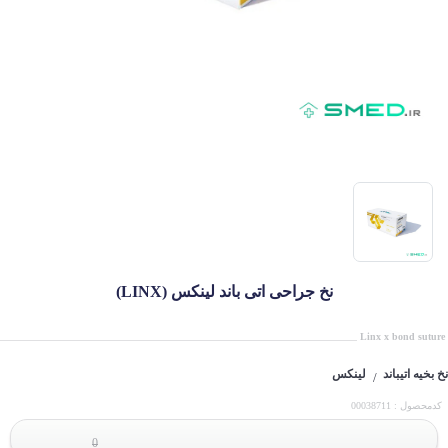
نخ جراحی اتی باند لینکس (LINX)
Linx x bond suture
نخ بخیه اتیباند
لینکس
/
کدمحصول : 00038711
0