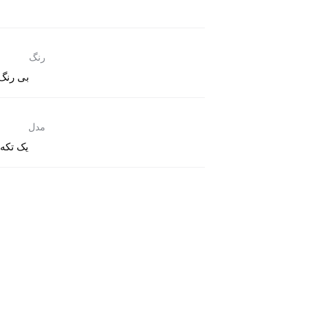
رنگ
بی رنگ
مدل
یک تکه 
آدرس فروشگاه : تهران - بزرگراه نواب - نرسیده به پل کمیل - خیابان محبوب مجاز - خیابان خو
تمام حقوق مادی و معنوی این وب سایت متعلق به
Smed.ir
میباشد .