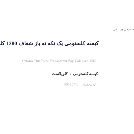
 مصرفی پزشکی
کیسه کلستومی یک تکه ته باز شفاف 1280 کلوپلاست
1280 Ostomy One Piece Transparent Bag Coloplast
کیسه کلستومی
کلوپلاست
/
کدمحصول : 00093743