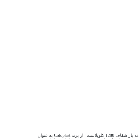
در این مقاله، محصولی مهم و حیاتی برای افرادی که نیاز به کلستومی دارند، مورد بررسی قرار می‌گیرد. محصول "کیسه کلستومی یک تکه ته باز شفاف 1280 کلوپلاست" از برند Coloplast به عنوان