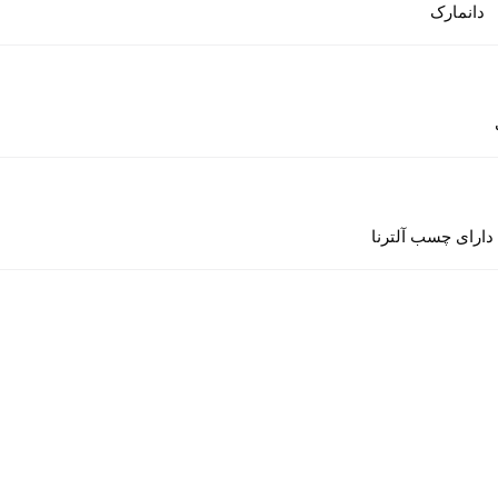
دانمارک
دارای چسب آلترنا
شیاران جنوبی - پلاک 16 تلفن : 55434195 - 021