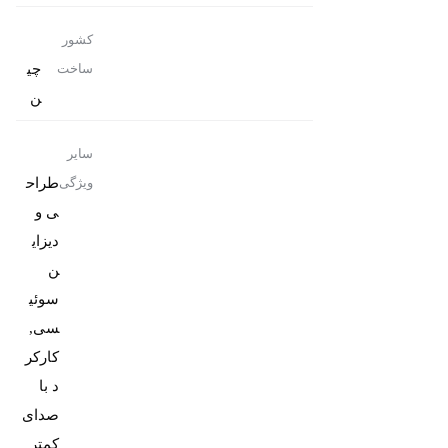
کشور
چی
ساخت
ن
سایر
طراح
ویژگی
ی و
دیزای
ن
سوئی
سی,
کارکر
د با
صدای
کمتر