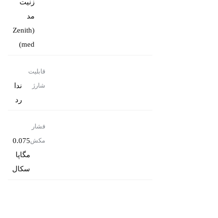
زنیت
مد
(Zenith
med)
قابلیت
ندا
شارژ
رد
فشار
0.075
مکش
مگاپا
سکال