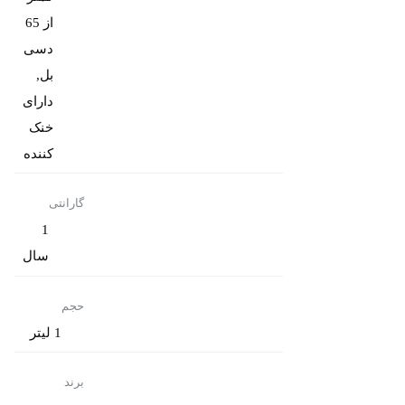
از 65
دسی
بل,
دارای
خنک
کننده
گارانتی
1
سال
حجم
1 لیتر
برند