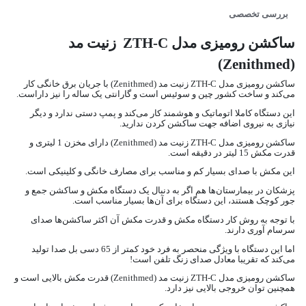
بررسی تخصصی
ساکشن رومیزی مدل ZTH-C زنیت مد
(Zenithmed)
ساکشن رومیزی مدل ZTH-C زنیت مد (Zenithmed) با جریان برق خانگی کار
می‌کند و ساخت کشور چین و سوئیس است و گارانتی یک ساله را نیز داراست.
این دستگاه کاملا اتوماتیک و هوشمند کار می‌کند و پمپ دستی ندارد و دیگر
نیازی به نیروی اضافه جهت ساکشن کردن ندارید.
ساکشن رومیزی مدل ZTH-C زنیت مد (Zenithmed) دارای مخزن 1 لیتری و
قدرت مکش 15 لیتر در دقیقه است.
این مکش با صدای بسیار کم و مناسب برای مصارف خانگی و کلینیکی است.
پزشکان در بیمارستان‌ها هم اگر به دنبال یک دستگاه مکش و ساکشن جمع و
جور کوچک هستند، این دستگاه برای آن‌ها بسیار مناسب است.
با توجه به روش کار دستگاه مکش و قدرت مکش آن اکثر ساکشن‌ها صدای
سرسام آوری دارند.
اما این دستگاه با ویژگی منحصر به فرد خود کمتر از 65 دسی بل صدا تولید
می‌کند که تقریبا معادل صدای زنگ تلفن است!
ساکشن رومیزی مدل ZTH-C زنیت مد (Zenithmed) قدرت مکش بالایی است و
همچنین توان خروجی بالایی نیز دارد.