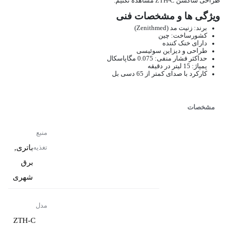
طراحی ساکشن ZTH-C مشاهده نکنیم.
ویژگی ها و مشخصات فنی
برند: زنیت مد (Zenithmed)
کشورساخت: چین
دارای خنک کننده
طراحی و دیزاین سوئیسی
حداکثر فشار منفی: 0.075 مگاپاسکال
پمپاژ: 15 لیتر در دقیقه
کارکرد با صدای کمتر از 65 دسی بل
مشخصات
منبع
باتری,
تغذیه
برق
شهری
مدل
ZTH-C