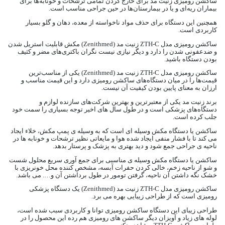
ساکشن رومیزی زنیت مد برای خارج کردن تمامی ترشحات و خونابه‌ها برای
بیماران ریه‌ای و یا در بیمارستان‌ها در حین جراحی مناسب است.
همچنین این دستگاه برای حذف مواد ناخواسته از معده، دهان و گلو بسیار
کاربردی است.
ساکشن رومیزی مدل ZTH-C زنیت مد (Zenithmed) مکش قابلیت استریل شدن
و ضدعفونی شدن را دارد و دیگر نیازی نیست نگران باکتری‌های مضر و کثیف
بودن دستگاه باشید.
ساکشن رومیزی مدل ZTH-C زنیت مد (Zenithmed) یکی از مناسب‌ترین
قیمت‌ها را در میان دستگاه‌های ساکشن رومیزی دارد و این قیمت مناسب و
ارزان به معنای پایین بودن کیفیت آن نیست.
برند زنیت مد یکی از معتبرترین و بهترین شرکت‌های سازنده لوازم و
دستگاه‌های پزشکی است و در طول سال های اخیر توجه بسیاری را سمت خود
جلب کرده است.
ساکشن یا دستگاه مکش وسیله ای است که به وسیله ی پمپ مکش، خلاء ایجاد
می کند تا با فشار منفی ایجاد شده هوا و مایعاتی نظیر ترشحات و خونابه ها در
ناحیه ی جراحی جمع شود و دید بهتری به پزشک و پرستار بدهد.
ساکشن یا دستگاه مکش وسیله ی مناسبی برای جمع آوری سریع محلول شست
و شو از ناحیه زخم، خالی کردن حفرات آبسه، مشخص کننده محل خونریزی با
خشک نگه داشتن آن ناحیه، گرفتن تومور در طول برداشتن آن و…. می باشد.
ساکشن رومیزی مدل ZTH-C زنیت مد (Zenithmed) یک دستگاه پزشکی
رومیزی است که از طراحی زیبایی بهره می برد.
طراحی زیبای این دستگاه ساکشن رومیزی توانا و کاربردی سبب شده است،
لوله های زیاد و آویزان دیگر ساکشن های رومیزی هم رده این محصول را در