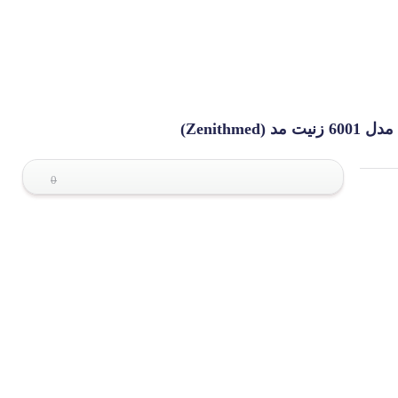
Zenith)
0