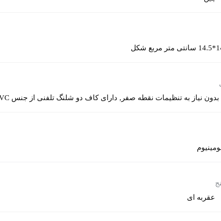
ر مربع شکل
بدون نیاز به تنظیمات نقطه صفر, دارای کاف دو شلنگ تلفنی از جنس PVC, رابط فنری 4 فوتی, کاف استاندارد پنبه‌ای
ومینیوم
ج
عقربه ای