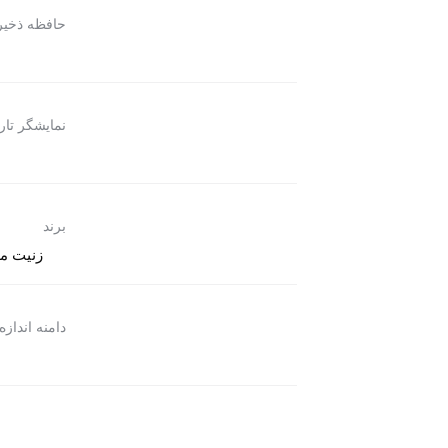
حافظه ذخیره
نمایشگر تا
برند
زنیت مد (thmed
دامنه اندازه