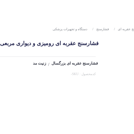
 عقربه ای
/
فشارسنج
/
دستگاه و تجهیزات پزشکی
فشارسنج عقربه ای رومیزی و دیواری مربعی مدل 6001 زنیت مد (med
فشارسنج عقربه ای بزرگسال
زنیت مد
/
کدمحصول : SKU-