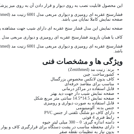
این محصول قابلیت نصب به روی دیوار و قرار دادن آن به روی میز پزشکان
صفحه نمایش کاملا نمایان می باشد.
صفحه نمایش این مدل فشار سنج عقربه ای دارای شیب جهت مشاهده راحت ت
کاف یا همان بازوبند فشارسنج عقربه ای رومیزی و دیواری مربعی مدل 6001 زنیت مد (Zenithmed) استاندارد و از جنس پنبه ای می باشد که از بهترین کاف های موجود در بازار می باشد.
باشد.
ویژگی ها و مشخصات فنی
برند: زنیت مد (Zenithmed)
کشورساخت: چین
کاف بدون لاتکس مخصوص بزرگسال
مناسب برای مقاصد حرفه‌ای
قابل استفاده در مراکز درمانی
صفحه نمایش شیب دار جهت دید بهتر
صفحه نمایش 14.5*14.5 سانتی متر مربع شکل
قابل استفاده به صورت دیواری و رومیزی
جنس بدنه:‌ آلومینیومی
دارای کاف دو شلنگ تلفنی از جنس PVC
رابط فنری 4 فوتی
دامنه اندازه گیری: 0 – 300 میلی لیتر جیوه
دارای محفظه مناسب در پشت دستگاه برای قرارگیری کاف و پوار 
بدون نیاز به تنظیمات نقطه صفر