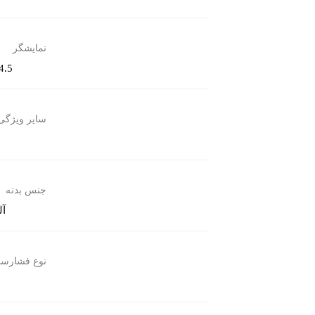
نمایشگر
14.5*14.5 سانتی مت
سایر ویژگی
جنس بدنه
آل
نوع فشارسن