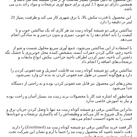
همچنین دارای دو منبع 2.5 لیتری برای جمع آوری ترشحات و مواد زائد بدن می
باشد.
این محصول با قدرت مکش بالا، با برق شهری کار می کند و ظرفیت پمپاژ 20
لیتر در دقیقه را دارد.
ساکشن برقی دو شیشه کوتاه زنیت مد هر کاری که یک ساکشن خوب و با
کیفیت را باید انجام دهد را به خوبی، تمیزی و بدون دردسر و به سادگی انجام
می‌دهد.
با استفاده از این ساکشن می‌شود، جمع آوری سریع محلول شست و شو از
ناحیه زخم، خالی کردن حفرات آبسه، مشخص کننده محل خونریزی با خشک نگه
داشتن آن ناحیه، تمیز کردن اطراف ناحیه جراحی، مکش انواع مایعات و
ترشحات‌های اضافه را انجام داد.
ساکشن برقی دو شیشه کوتاه زنیت مد قابلیت استریل و ضدعفونی کردن را
دارد و هیچ‌گونه آسیبی در طول ضدعفونی کردن به بدنه آن وارد نمی‌شود.
مخزن‌های این محصول نیز قابل ضدعفونی کردن بوده و به راحتی از دستگاه
جدا می‌شود.
همانطور که اشاره شد کار با محصولات برند زنیت مد بسیار آسان و راحت بوده
و نیاز به آموزش خاصی ندارد.
بنابراین ساکشن برقی دو شیشه کوتاه زنیت مد تنها با وصل کردن جریان برق و
فشار پدال شروع به کار می‌کند و وظیفه‌اش را که پاکسازی ترشحات و خونابه‌ها
است را به نحوه احسنت انجام می‌دهد.
اگر قصد خرید ساکشن برقی دو شیشه کوتاه زنیت مد (Zenithmed) را دارید
دقت داشته باشید که محصول زنیت مد را حتما با آرم و نشان این شرکت تحت
لیسانس سوئیس تهیه فرمایید.