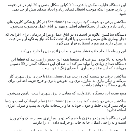
این دستگاه قابلیت مکش با قدرت 0.9 کیلوپاسکال منفی و 20 لیتر در هر دقیقه
را دارد، ضمن اینکه موجب اشغال فضای زیاد و ایجاد صدای بیش از حد نمی
شود.
ساکشن برقی دو شیشه کوتاه زنیت مد (Zenithmed) در کار پزشکی کاربردهای
زیادی دارد و یکی از دستگاه‌های اصلی و مهم در اتاق عمل محسوب می‌شود.
دستگاه ساکشن علاوه بر استفاده در اتاق عمل و مراکز درمانی برای افرادی که
دچار بیماری های مزمن تنفسی و یا افراد تحت کما که نیاز به نگهدار و مراقبت
در منزل دارند هم مورد استفاده قرار می گیرد.
این وسیله با ایجاد خلا و فشار منفی مایعات زائده بدن را خارج می کند.
با توجه به بالا بودن سرعت آن طبیعتا همه این حدس را می‌زنند که قطعا این
دستگاه صدای زیادی را تولید می‌کند اما صدای این دستگاه کمتر از 60 دسیبل
می‌باشد که این مقدار مساوی با صدای زنگ تلفن است.
ساکشن برقی دو شیشه کوتاه زنیت مد (Zenithmed) با جریان برق شهری کار
می‌کند و دیگر نیازی به شارژ باتری و یا تعویض باتری و خرج هزینه اضافی برای
باتری دستگاه نخواهید داشت.
منبع تغذیه این دستگاه 220 ولت، که معادل با برق شهری است، تامین می‌شود.
ساکشن برقی دو شیشه کوتاه زنیت مد (Zenithmed) تمام اتوماتیک است و شما
برای تمیز کردن خلط و خون، خونابه‌ ها و ترشحات نیازی به پمپ و صرف انرژی
اضافه ندارید.
این دستگاه با وجود دو مخزن با حجم کم دو و نیم لیتری بسیار سبک و کم وزن
است و به راحتی امکان جا‌ به‌ جایی و حرکت دادن آن را دارید.
این محصول به دلیل سبکی بسیار مناسب تر از مدل شیشه بلند می باشد و