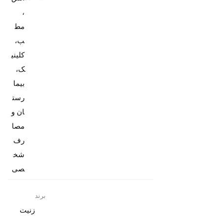
،
مط
ب،
کلینی
ک،
بیما
رست
ان و
مصا
رف
شخ
صی
برند
زنیت