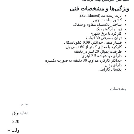
ویژگی‌ها و مشخصات فنی
برند زنیت مد (Zenithmed)
کشورساخت: چین
ساختار پلاستیک مقاوم و شفاف
زیبا و ارگونومیک
کارکرد با برق شهری
توان مصرفی 180 وات
فشار منفی حداکثر: 0.09 کیلوپاسکال
کارکرد با صدای کمتر از 60 دسی بل
ظرفیت پمپاژ: 20 لیتر در دقیقه
دارای دو شیشه 2.5 لیتری
حداکثر کارکرد مداوم: 30 دقیقه به صورت یکسره
دارای پدال
یکسال گارانتی
مشخصات
منبع
برق
تغذیه
220
ولت –