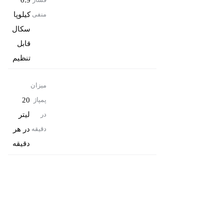
کیلوپا
منفی
سکال
قابل
تنظیم
میزان
20
پمپاژ
لیتر
در
در هر
دقیقه
دقیقه