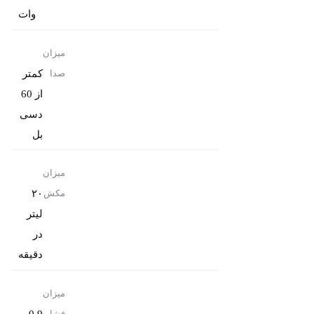
وات
میزان
کمتر
صدا
از 60
دسی
بل
میزان
۲۰
مکش
لیتر
در
دقیقه
میزان
0.9
فشار