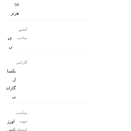
50
هرتز
کشور
چی
ساخت
ن
گارانتی
یکسا
ل
گارانت
ی
مناسب
اورژ
جهت
انس
استفاده