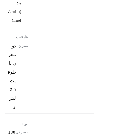
مد
(Zenith
med)
ظرفیت
دو
مخزن
مخز
ن با
ظرف
یت
2.5
لیتر
ی
توان
180
مصرفی