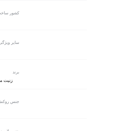
کشور ساخ
سایر ویژگی
برند
زنیت مد (thmed
جنس روکش