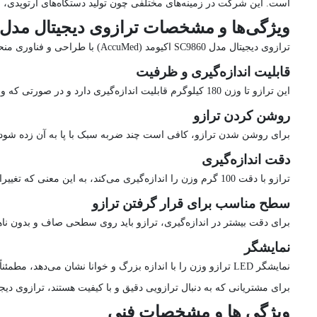
است. این شرکت در زمینه‌های مختلفی چون تولید دستگاه‌های ارتوپدی،
ویژگی‌ها و مشخصات ترازوی دیجیتال مدل SC9860 اکیومد (AccuMed
ترازوی دیجیتال مدل SC9860 اکیومد (AccuMed) با طراحی و فناوری منحصر به فرد خود، پاسخگوی نیازهای خانگی به بهترین شکل ممکن است.
قابلیت اندازه‌گیری و ظرفیت
این ترازو تا وزن 180 کیلوگرم قابلیت اندازه‌گیری دارد و در صورتی که وزن بیش از این حد روی ترازو قرار گیرد، عبارت O-Ld نمایش داده می‌شود.
روشن کردن ترازو
برای روشن شدن ترازو، کافی است چند ضربه سبک با پا به آن زده شود.
دقت اندازه‌گیری
ترازو با دقت 100 گرم وزن را اندازه‌گیری می‌کند، به این معنی که تغییرات وزن زیر 100 گرم توسط آن تشخیص داده نمی‌شود.
سطح مناسب برای قرار گرفتن ترازو
برای دقت بیشتر در اندازه‌گیری، ترازو باید روی سطحی صاف و بدون ناه
نمایشگر
نمایشگر LED ترازو وزن را با اندازه بزرگ و خوانا نشان می‌دهد، مطمئناً تجربه‌ی خوبی را برای کاربر فراهم می‌آورد.
برای مشتریانی که به دنبال ترازویی دقیق و با کیفیت هستند، ترازوی دیجیتال اکیومد مدل SC9860 می‌تواند
ویژگی ها و مشخصات فنی