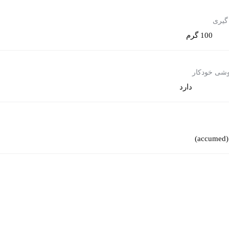
گیری
100 گرم
وشی خودکار
دارد
a)