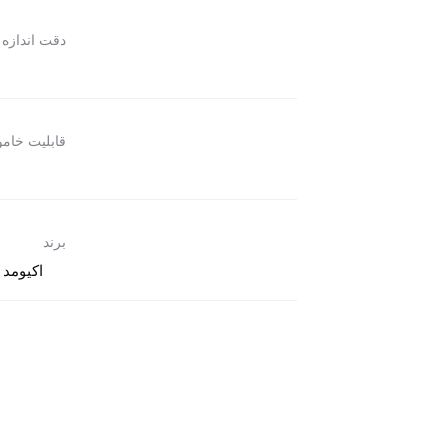
دقت اندازه 
قابلیت خام
برند
اکیومد (ccumed