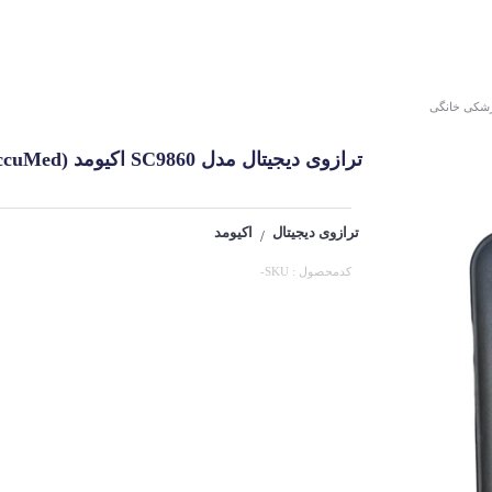
زشکی خانگی
ترازوی دیجیتال مدل SC9860 اکیومد (AccuMed)
ترازوی دیجیتال
اکیومد
/
کدمحصول : SKU-