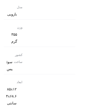
مدل
بازویی
وزن
۳۵۵
گرم
کشور
سوئ
ساخت
یس
ابعاد
۸۵x۱۲
۴x۶۸.۶
سانتی‌