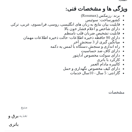
ویژگی ها و مشخصات فنی:
برند: رزمکس (Rossmax)
کشورساخت: سوئیس
قایلیت بیان نتایج به زبان های انگلیسی، روسی، فرانسوی، عربی، ترکی
دارای شاخص و اعلام فشار خون بالا
قابلیت تشخیص ضربان قلب نامنظم
دارای 90 حافظه ذخیره اطلاعات- حالت ذخیره اطلاعات مهمان
میانگین گیری از 3 سنجش آخر
راه اندازی و سنجش دستگاه با لمس یه دکمه
دارای کاف ضد حساسیت
دارای سوکت مخصوص آداپتور
کارکرد با باتری
کالیبره مادام العمر
دارای کیف مخصوص نگهداری و حمل
گارانتی: 5 سال - 10سال خدمات
مشخصات
منبع
برق و
تغذیه
باتری