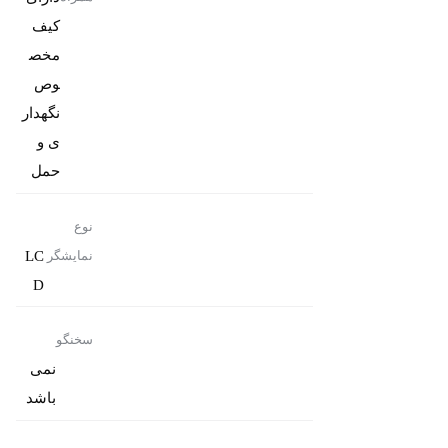
کیف
مخص
وص
نگهدار
ی و
حمل
نوع
LC
نمایشگر
D
سخنگو
نمی
باشد