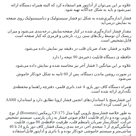
علاوه بر این می‌توان از آداپتور هم استفاده کرد که البته همراه دستگاه ارائه
نمی‌شود و باید به شکل جداگانه تهیه شود.
فشار اندازه‌گیری‌شده به شکل دو فشار سیستولیک و دیاسیستولیک روی صفحه
به نمایش درمی‌آید.
مقدار فشار اندازه‌گیری شده در کنار صفحه‌نمایش درجه‌بندی می‌شود و میزان
ریسک آن توسط رنگ‌های سبز، زرد، نارنجی و قرمزی که کنار صفحه‌ است
قابل‌تشخیص است.
علاوه بر فشار، تعداد ضربان قلب در دقیقه نیز نمایش داده می‌شود.
حافظه‌ ی دستگاه قابلیت ذخیره‌ی 90 نتیجه را دارد.
علاوه بر این میانگین 3 فشار آخر نیز محاسبه شده و نمایش داده می‌شود.
در صورت روشن ماندن دستگاه، پس از 60 ثانیه به شکل خودکار خاموش
می‌شود.
همراه دستگاه کاف دور بازو، 4 عدد باتری قلمی، دفترچه راهنما و محفظه‌ی
نگه‌داری ارائه شده است.
این فشارسنج با استانداردهای انجمن فشار اروپا تطابق دارد و استاندارد AAMI
را نیز کسب کرده است.
به طور خلاصه فشارسنج بازویی گویا مدل CF-175 رزمکس (Rossmax) از نوع
بازویی بوده و دارای قابلیت اعلام صوتی فشار به زبان پارسی، سیستم تشخیص
حرکت، آشکارساز ضربان نامنظم قلب، ظرفیت حافظه‌ی 90 مورد، قابلیت
میانگین‌گیری از 3 نتیجه‌ی آخر، درجه‌ بندی ریسک فشار، کاف دور بازو 24 تا 40
سانتی‌متر و سیستم خاموشی خودکار بوده و با باتری و آداپتور قابل‌استفاده
است.