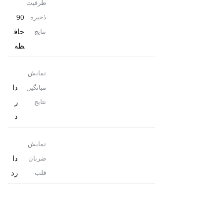
ظرفیت
90
ذخیره
حاف
نتایج
ظه
نمایش
دا
میانگین
ر
نتایج
د
نمایش
دا
ضربان
رد
قلب