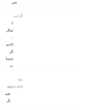
متر
گارانتی
5
سال
-
10س
ال
خدما
ت
نوع
دی
فشارسنج
جیت
ال