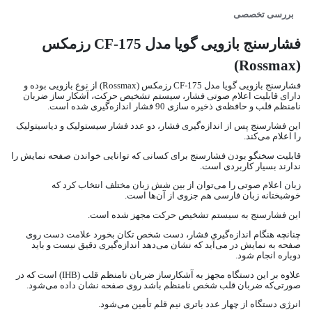
بررسی تخصصی
فشارسنج بازویی گویا مدل CF-175 رزمکس
(Rossmax)
فشارسنج بازویی گویا مدل CF-175 رزمکس (Rossmax) از نوع بازویی بوده و
دارای قابلیت اعلام صوتی فشار، سیستم تشخیص حرکت، آشکار ساز ضربان
نامنظم قلب و حافظه‌ی ذخیره‌ سازی 90 فشار اندازه‌گیری شده است.
این فشارسنج پس از اندازه‌گیری فشار، دو عدد فشار سیستولیک و دیاسیتولیک
را اعلام می‌کند.
قابلیت سخنگو بودن فشارسنج برای کسانی که توانایی خواندن صفحه‌ نمایش را
ندارند بسیار کاربردی است.
زبان اعلام صوتی را می‌توان از بین شش زبان مختلف انتخاب کرد که
خوشبختانه زبان فارسی هم جزوی از آن‌ها است.
این فشارسنج به سیستم تشخیص حرکت مجهز شده است.
چنانچه هنگام اندازه‌گیری فشار، دست شخص تکان بخورد علامت دست روی
صفحه به نمایش در می‌آید که نشان می‌دهد اندازه‌گیری دقیق نیست و باید
دوباره انجام شود.
علاوه بر این دستگاه مجهز به آشکارساز ضربان نامنظم قلب (IHB) است که در
صورتی‌که ضربان قلب شخص نامنظم باشد روی صفحه نشان داده می‌شود.
انرژی دستگاه از چهار عدد باتری نیم قلم تأمین می‌شود.