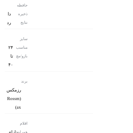
حافظه
دا
ذخیره
رد
نتایج
سایز
۲۴
مناسب
تا
بازو/مچ
۴۰
برند
رزمکس
(Rossm
ax)
اقلام
دارای
همراه