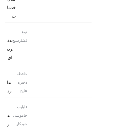
خدما
ت
نوع
عق
فشارسنج
ربه
ای
حافظه
ندا
ذخیره
رد
نتایج
قابلیت
ند
خاموشی
ار
خودکار