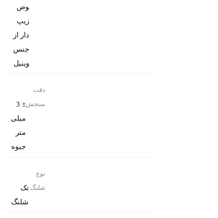
وص
زیپ
دار از
جنس
وینیل
دقت
± 3
سنجش
میلی
متر
جیوه
نوع
تک
شلنگ
شلنگ