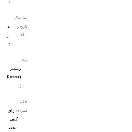
د
نمایشگر
ند
تاریخ و
ار
ساعت
د
برند
ریشتر
(Riester
)
اقلام
دارای
همراه
کیف
مخص