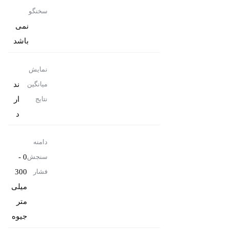
سخنگو
نمی
باشد
نمایش
ند
میانگین
ار
نتایج
د
دامنه
0 -
سنجش
300
فشار
میلی
متر
جیوه