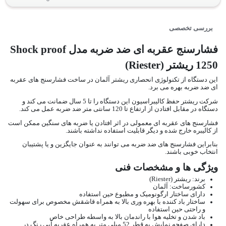
بررسی تخصصی
فشارسنج عقربه ای ضد ضربه مدل Shock proof
1250 ریشتر (Riester)
این دستگاه از تکنولوژی انحصاری ریشتر آلمان در ساخت فشارسنج های عقربه
ای ضد ضربه بهره می برد.
شرکت ریشتر حفظ کالیبراسیون این دستگاه را تا 5 سال ضمانت می کند و
دستگاه در مقابل افتادن از ارتفاع تا 120 سانتی متر ضد ضربه عمل می کند.
فشارسنج های عقربه ای معمولی در اثر افتادن یا ضربه های سنگین ممکن است
از کالیبره خارج شده و دیگر قابلیت استفاده نداشته باشند.
بنابراین فشارسنج های ضد ضربه می توانند به عنوان جایگزین و یا پشتیبان
انتخاب خوبی باشند.
ویژگی ها و مشخصات فنی
برند: ریشتر (Riester)
کشورساخت: آلمان
دارای ساختار ارگونومیک و مطبوع حین استفاده
ساختار باد کننده با بهره وری بالا به همراه قاشقش مخصوص برای سهولت
و راحتی حین استفاده
باد شدن و تخلیه هوا با راندمان بالا به واسطه طراحی خاص
دارای صفحه نمایش به قطر 52 میلی متر به همراه عقربه آبی رنگ در