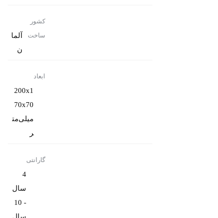
کشور
آلما
ساخت
ن
ابعاد
200x1
70x70
میلی‌مت
ر
گارانتی
4
سال
- 10
سال