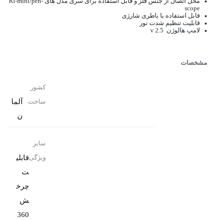
محل اتصال از جنس فلز و قابل استفاده برای سری مدل های Ri-mini/pen-
scope
قابل استفاده با باطری شارژی
قابلیت تنظیم شدت نور
لامپ هالوژن v 2.5
مشخصات
کشور
آلما
ساخت
ن
سایر
قابلی
ویژگی
ت
چرخ
ش
360