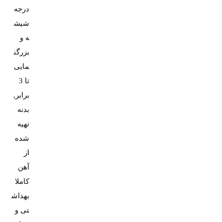
درجه
شیش
ه و
بزرگن
مایی
تا 3
برابر,
بدنه
تهیه
شده
از
آهن
کاملا
بهداش
تی و