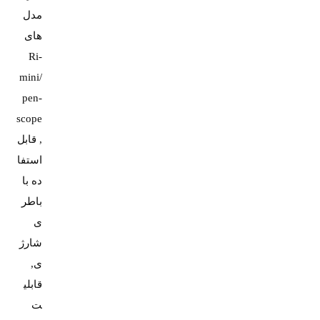
مدل
های
Ri-
mini/
pen-
scope
, قابل
استفا
ده با
باطر
ی
شارژ
ی,
قابلی
ت