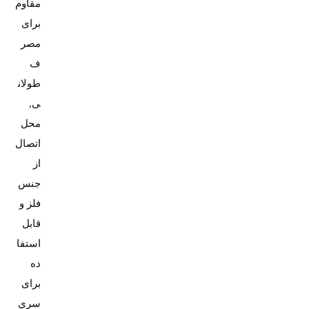
مقاوم
برای
مصر
ف
طولان
ی,
محل
اتصال
از
جنس
فلز و
قابل
استفا
ده
برای
سری