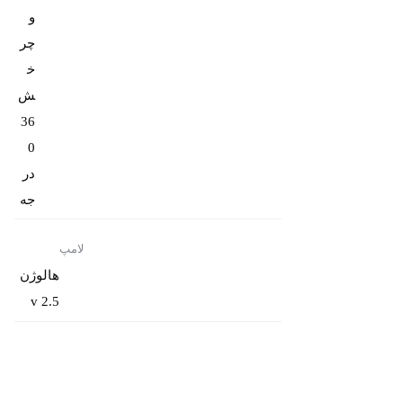
و
چر
خ
ش
36
0
در
جه
لامپ
هالوژن
v 2.5