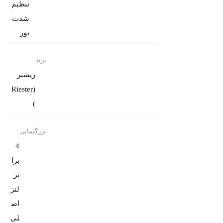
تنظیم
شدت
نور
برند
ریشتر
(Riester
)
بزرگنمایی
4
برا
بر
لنز
اص
لی