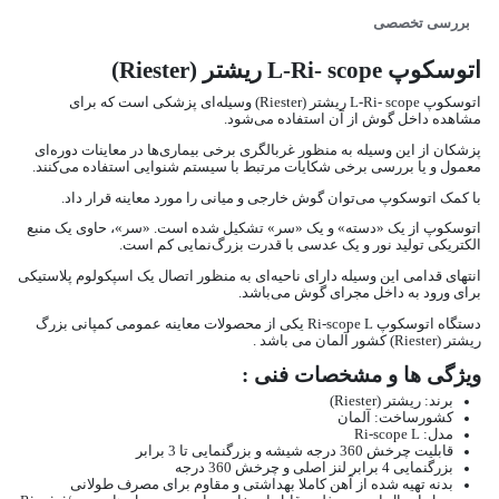
بررسی تخصصی
اتوسکوپ L-Ri- scope ریشتر (Riester)
اتوسکوپ L-Ri- scope ریشتر (Riester) وسیله‌ای پزشکی است که برای
مشاهده داخل گوش از آن استفاده می‌شود.
پزشکان از این وسیله به منظور غربالگری برخی بیماری‌ها در معاینات دوره‌ای
معمول و یا بررسی برخی شکایات مرتبط با سیستم شنوایی استفاده می‌کنند.
با کمک اتوسکوپ می‌توان گوش خارجی و میانی را مورد معاینه قرار داد.
اتوسکوپ از یک «دسته» و یک «سر» تشکیل شده است. «سر»،‌ حاوی یک منبع
الکتریکی تولید نور و یک عدسی با قدرت بزرگ‌نمایی کم است.
انتهای قدامی این وسیله دارای ناحیه‌ای به منظور اتصال یک اسپکولوم پلاستیکی
برای ورود به داخل مجرای گوش می‌باشد.
دستگاه اتوسکوپ Ri-scope L یکی از محصولات معاینه عمومی کمپانی بزرگ
ریشتر (Riester) کشور آلمان می باشد .
ویژگی ها و مشخصات فنی :
برند: ریشتر (Riester)
کشورساخت: آلمان
مدل: Ri-scope L
قابلیت چرخش 360 درجه شیشه و بزرگنمایی تا 3 برابر
بزرگنمایی 4 برابر لنز اصلی و چرخش 360 درجه
بدنه تهیه شده از آهن کاملا بهداشتی و مقاوم برای مصرف طولانی