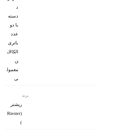
د
دسته
با دو
عدد
باتری
الکالای
ن
معمول
ی
برند
ریشتر
(Riester
)