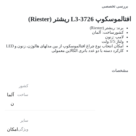
بررسی تخصصی
افتالموسکوپ 3726-L3 ریشتر (Riester)
برند: ریشتر (Riester)
کشورساخت: آلمان
لامپ :زنون
ولتاژ:3/5 ولت
امکان انتخاب نوع چراغ افتالموسکوپ از بین مدلهای هالوژن، زنون و LED
کارکرد دسته با دو عدد باتری الکالاین معمولی
مشخصات
کشور
آلما
ساخت
ن
سایر
امکان
ویژگی