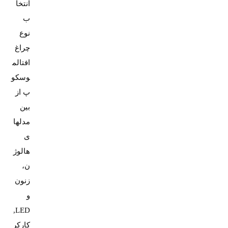
انتخا
ب
نوع
چراغ
افتالم
وسکو
پ از
بین
مدلها
ی
هالوژ
ن،
زنون
و
LED,
کارکر