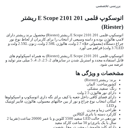
بررسی تخصصی
اتوسکوپ قلمی E Scope 2101 201 ریشتر
(Riester)
اتوسکوپ قلمی E Scope 2101 201 ریشتر (Riester) محصول برند ریشتر دارای
لامپ هالوژن بوده و دامنه وسیعی از انتخاب را برای کاربران از لحاظ نوع نور
چراغ دستگاه (معمولی خلاء 2.7 ولت، هالوژن 2.5HL ولت، زنون 2.5XL ولت و
3.7LED ولت) فراهم می آورد.
اتوسکوپ قلمی E Scope 2101 201 ریشتر (Riester) به همراه اسپکولوم های
قابل استفاده مجدد و استریل شدن در سایزهای 2، 2.5، 3، 4، 5 میلی متر تولید و
عرضه می شود.
مشخصات و ویژگی ها
برند: ریشتر (Riester)
کشورساخت: آلمان
رنگ: سفید, مشکی
دارای نور هالوژن 2.5 ولت
دارای فضای کافی داخل جعبه یا کیف برای نگه داری اتوسکوپ و اسپکولوها
امکان انتخاب نوع چراغ و نور از بین حالتهای معمولی، هالوژن، فایبر اوپتیک
و LED
طراحی زیبا و مدرن
کارکرد دسته با باتری آلکالاین
نوردهی در حالت LED سفید 5500 کلوین و با عمر 20000 ساعت (تقریبا 2
سال با یک باتری) و 50 ساعت کارکد مفید
دارای کلید خاموش/ روشن در محل شصت