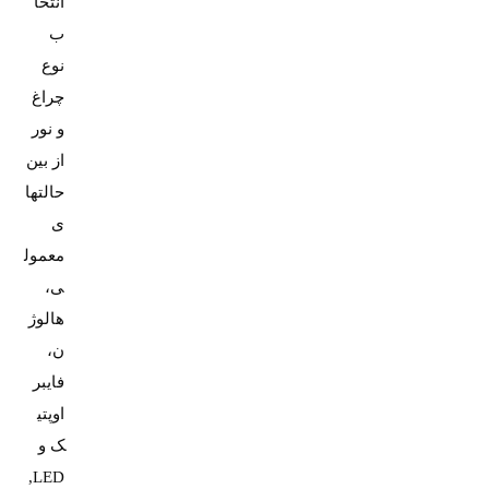
انتخا
ب
نوع
چراغ
و نور
از بین
حالتها
ی
معمول
ی،
هالوژ
ن،
فایبر
اوپتی
ک و
LED,