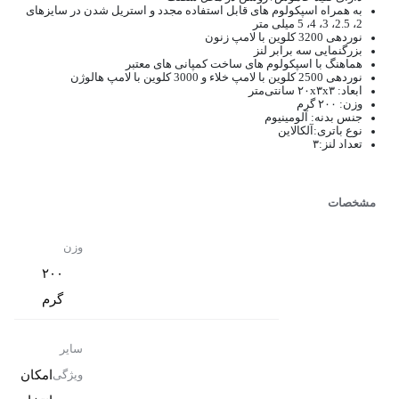
به همراه اسپکولوم های قابل استفاده مجدد و استریل شدن در سایزهای
2، 2.5، 3، 4، 5 میلی متر
نوردهی 3200 کلوین با لامپ زنون
بزرگنمایی سه برابر لنز
هماهنگ با اسپکولوم های ساخت کمپانی های معتبر
نوردهی 2500 کلوین با لامپ خلاء و 3000 کلوین با لامپ هالوژن
ابعاد: ۲۰x۳x۳ سانتی‌متر
وزن: ۲۰۰ گرم
جنس بدنه: آلومینیوم
نوع باتری:آلکالاین
تعداد لنز:۳
مشخصات
وزن
۲۰۰
گرم
سایر
امکان
ویژگی