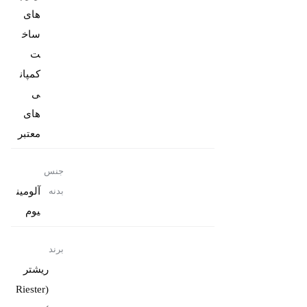
های
ساخ
ت
کمپان
ی
های
معتبر
جنس
آلومین
بدنه
یوم
برند
ریشتر
(Riester