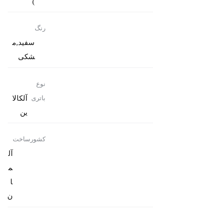
)
رنگ
سفید,م
شکی
نوع
آلکالا
باتری
ین
کشورساخت
آل
م
ا
ن