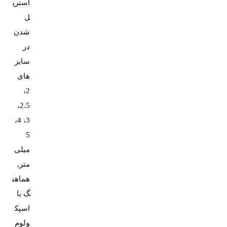
استری
ل
شدن
در
سایز
های
2،
2.5،
3، 4،
5
میلی
متر,
هماهن
گ با
اسپک
ولوم