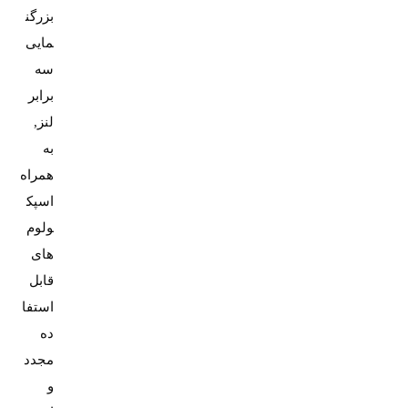
بزرگن
مایی
سه
برابر
لنز,
به
همراه
اسپک
ولوم
های
قابل
استفا
ده
مجدد
و