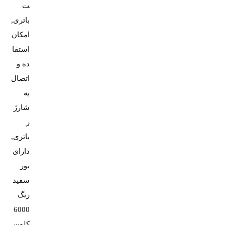
ت
باتری,
امکان
استفا
ده و
اتصال
به
شارژ
ر
باتری,
دارای
نور
سفید
رنگ
6000
کلوین