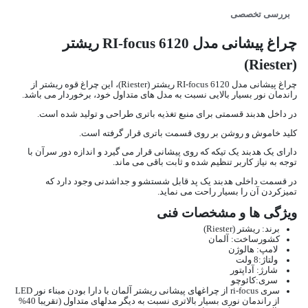
بررسی تخصصی
چراغ پیشانی مدل RI-focus 6120 ریشتر
(Riester)
چراغ پیشانی مدل RI-focus 6120 ریشتر (Riester)، این چراغ قوه ریشتر از
راندمان نور بسیار بالایی نسبت به مدل های متداول خود، برخوردار می باشد.
در داخل هدبند قسمتی برای منبع تغذیه باتری طراحی و تولید شده است.
کلید خاموش و روشن بر روی قسمت باتری قرار گرفته است.
دارای یک هدبند یک تیکه که روی پیشانی قرار می گیرد و اندازه دور سرآن با
توجه به نیاز کاربر تنظیم شده و ثابت باقی می ماند.
در قسمت داخلی هدبند یک پد قابل شستشو و جداشدنی وجود دارد که
تمیزکردن آن را بسیار راحت می نماید.
ویژگی ها و مشخصات فنی
برند: ریشتر (Riester)
کشورساخت: آلمان
لامپ: هالوژن
ولتاژ:8 ولت
شارژ: آداپتور
سری:کائوچو
سری ri-focus از چراغهای پیشانی ریشتر آلمان با دارا بودن مبناء نور LED
از راندمان نوری بسیار بالاتری نسبت به دیگر مدلهای متداول (تقریبا 40%