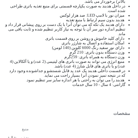
بالاتر) برخوردار می باشد.
در داخل هدبند به صورت یکپارچه قسمتی برای منبع تغذیه باتری طراحی
شده است.
میزان نور با لامپ LED: صد هزار لوکس
هدبند بدون سیم ارتباط با منبع تغذیه
دارای هدبند یک تکه که می توان آنرا با یک دست بر روی پیشانی قرار داد و
تنظیم اندازه دور سر آن با توجه به نیاز کاربر تنظیم شده و ثابت باقی می
ماند.
دارای کلید خاموش و روشن بر روی قسمت باتری
امکان استفاده و اتصال به شارژر باتری
دارای نور سفید رنگ 6000 کلوین (140 لومن)
وزن دستگاه بدون باتری: 210 گرم
وزن دستگاه به همراه باتری: 259گرم
منبع انرژی می تواند به صورت باتری های لیتیمی (2 عدد) و یا آلکالاین (4
عدد) و یا باتری های قابل شارژ (4 عدد) باشد.
در قسمت داخلی هدبند یک عدد پد قابل شستشو و جداشونده وجود دارد
که در نتیجه تمیز نمودن آنرا بسیار راحت می نماید.
هدبند را می توان به راحتی با هر اندازه سایز سر تنظیم نمود.
گارانتی: 4 سال - 10 سال خدمات
مشخصات
منبع