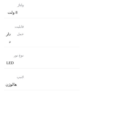
ولتاژ
8 ولت
قابلیت
دار
حمل
د
نوع نور
LED
لامپ
هالوژن