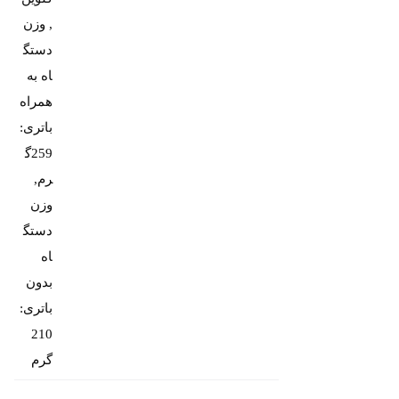
, وزن
دستگ
اه به
همراه
باتری:
259گ
رم,
وزن
دستگ
اه
بدون
باتری:
210
گرم