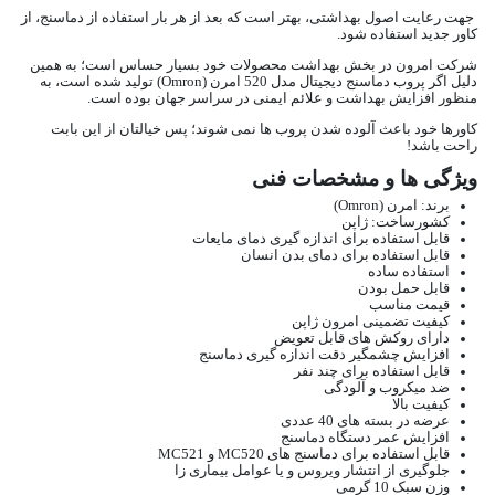
جهت رعایت اصول بهداشتی، بهتر است که بعد از هر بار استفاده از دماسنج، از
کاور جدید استفاده شود.
شرکت امرون در بخش بهداشت محصولات خود بسیار حساس است؛ به همین
دلیل اگر پروب دماسنج دیجیتال مدل 520 امرن (Omron)‏ تولید شده است، به
منظور افزایش بهداشت و علائم ایمنی در سراسر جهان بوده است.
کاورها خود ‏باعث آلوده شدن پروب ها نمی شوند؛ پس خیالتان از این بابت
راحت باشد!
ویژگی ها و مشخصات فنی
برند: امرن (Omron)
کشورساخت: ژاپن
قابل استفاده برای اندازه گیری دمای مایعات
قابل استفاده برای دمای بدن انسان
استفاده ساده
قابل حمل بودن
قیمت مناسب
کیفیت تضمینی امرون ژاپن
دارای روکش های قابل تعویض
افزایش چشمگیر دقت اندازه گیری دماسنج
قابل استفاده برای چند نفر
ضد میکروب و آلودگی
کیفیت بالا
عرضه در بسته های 40 عددی
افزایش عمر دستگاه دماسنج
قابل استفاده برای دماسنج های ‏MC520‎‏ و ‏MC521‎
جلوگیری از انتشار ویروس و یا عوامل بیماری زا
وزن سبک 10 گرمی