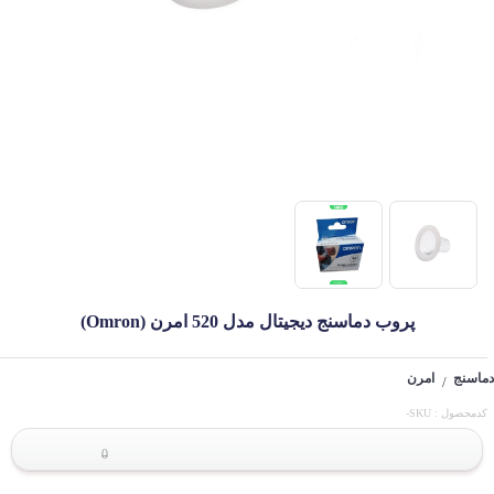
پروب دماسنج دیجیتال مدل 520 امرن (Omron)
دماسنج
امرن
/
کدمحصول : SKU-
0