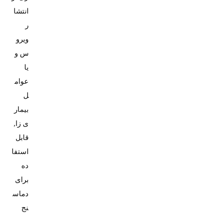
انتشا
ر
ویرو
س و
یا
عوام
ل
بیمار
ی زا,
قابل
استفا
ده
برای
دماس
نج