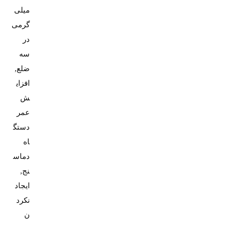
میلی
گرمی
در
سه
ضلع,
افزای
ش
عمر
دستگ
اه
دماس
نج,
ایجاد
نکرد
ن