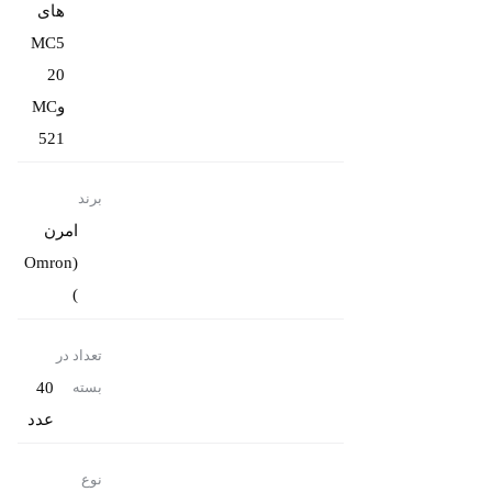
های
‏MC5
وMC
521‎‏ ‏
برند
امرن
(Omron
)
تعداد در
40
بسته
عدد
نوع