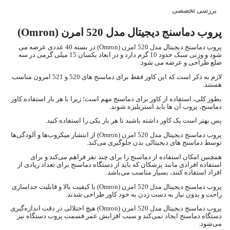
بررسی تخصصی
پروب دماسنج دیجیتال مدل 520 امرن (Omron)
پروب دماسنج دیجیتال مدل 520 امرن (Omron) در بسته 40 عددی عرضه می
شود و وزنی سبک حدود 10 گرم دارد و در ابعاد یکسان 15 میلی گرمی در سه
ضلع طراحی و عرضه می شود.
‏لازم به ذکر است که این کاور فقط برای دماسنج های 520 و 521 امرون مناسب
هستند.
بطور کلی، استفاده از ‏کاور برای دماسنج مهم است؛ زیرا با هر بار استفاده کاور
دماسنج، پروب آن ها باید استریلیزه شوند.
پس بهتر ‏است یک کاور داشته باشید تا هر بار یکی را استفاده کنید.‏
پروب دماسنج دیجیتال مدل 520 امرن (Omron) از انتشار میکروب‌ها و آلودگی‌ها
توسط دماسنج‌ های دیجیتالی بدن جلوگیری می‌کند.
همچنین امکان استفاده از دماسنج را برای چند نفر فراهم می‌کند و برای
استفاده افرادی مانند پزشکان که باید از دستگاه دماسنج برای تعداد زیادی از
افراد استفاده کنند، بسیار مناسب می‌باشد.
پروب دماسنج دیجیتال مدل 520 امرن (Omron) با کیفیت بالا و قابلیت جداسازی
راحت و بدون نیاز به دست زدن به خود کاور طراحی شدند.
پروب دماسنج دیجیتال مدل 520 امرن (Omron) هیچ اختلالی در دقت اندازه‌گیری
دستگاه دماسنج ایجاد نمی‌کند و سبب افزایش عمر قسمت پروب دستگاه نیز
می‌شود.