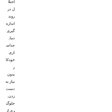
اختلا
ل در
روند
اندازه
گیری
دما,
جداس
ازی
خودکا
ر
بدون
نیاز به
دست
زدن,
جلوگی
ری از