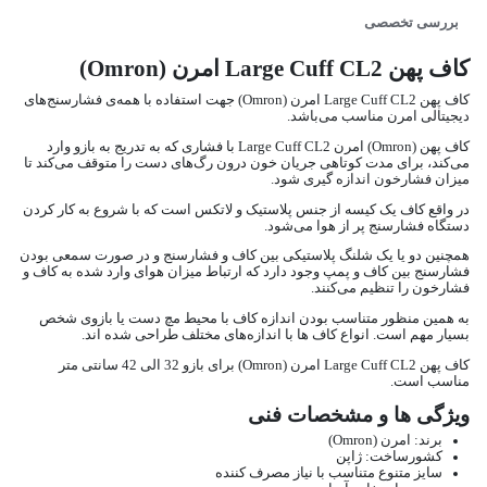
بررسی تخصصی
کاف پهن Large Cuff CL2 امرن (Omron)
کاف پهن Large Cuff CL2 امرن (Omron) جهت استفاده با همه‌ی فشارسنج‌های
دیجیتالی امرن مناسب می‌باشد.
کاف پهن (Omron) امرن Large Cuff CL2 با فشاری که به تدریج به بازو وارد
می‌کند، ‏برای مدت کوتاهی جریان خون درون رگ‌های دست را متوقف می‌کند تا
میزان فشارخون اندازه گیری شود.
در واقع ‏کاف یک کیسه از جنس پلاستیک و لاتکس است که با شروع به کار کردن
دستگاه فشارسنج پر از هوا می‌شود.
همچنین دو یا یک شلنگ پلاستیکی بین کاف و فشارسنج و در صورت سمعی بودن
فشارسنج بین کاف و ‏پمپ وجود دارد که ارتباط میزان هوای وارد شده به کاف و
فشارخون را تنظیم می‌کنند. ‏
به همین منظور متناسب بودن اندازه کاف با محیط مچ دست یا بازوی شخص
بسیار مهم است. انواع کاف ها با ‏اندازه‌های مختلف طراحی شده اند.
کاف پهن Large Cuff CL2 امرن (Omron) برای بازو 32 الی 42 سانتی متر
مناسب است.
ویژگی ها و مشخصات فنی
برند: امرن (Omron)
کشورساخت: ژاپن
سایز متنوع متناسب با نیاز مصرف کننده