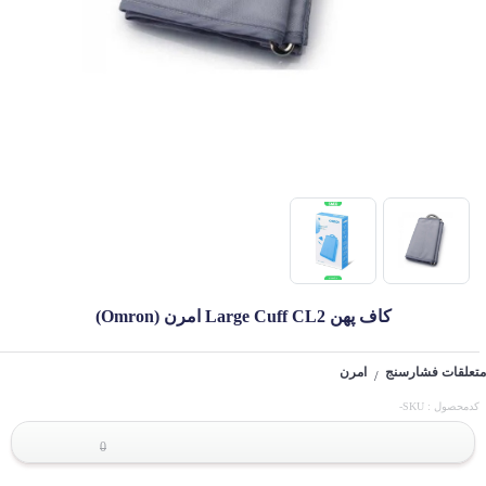
کاف پهن Large Cuff CL2 امرن (Omron)
متعلقات فشارسنج
امرن
/
کدمحصول : SKU-
0