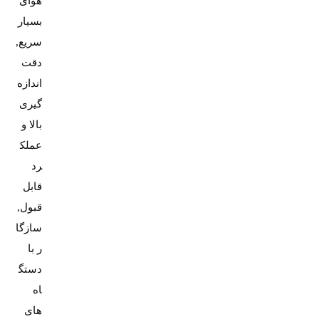
هوای
بسیار
سریع,
دقت
اندازه
گیری
بالا و
عملک
رد
قابل
قبول,
سازگا
ر با
دستگ
اه
های