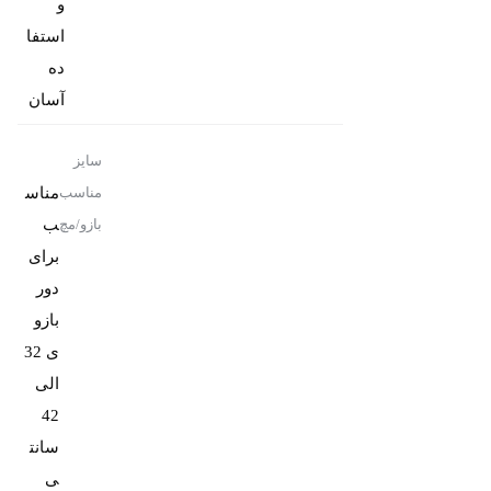
و
استفا
ده
آسان
سایز
مناس
مناسب
ب
بازو/مچ
برای
دور
بازو
ی 32
الی
42
سانت
ی