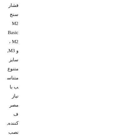
فشار
سنج
M2
Basic
، M2
و M3,
سایز
متنوع
متناس
ب با
نیاز
مصر
ف
کننده,
نصب