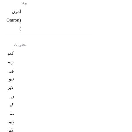
برند
امرن
(Omron
)
محتویات
کمپ
رس
ور
نبو
لایز
ر,
کی
ت
نبو
لایز