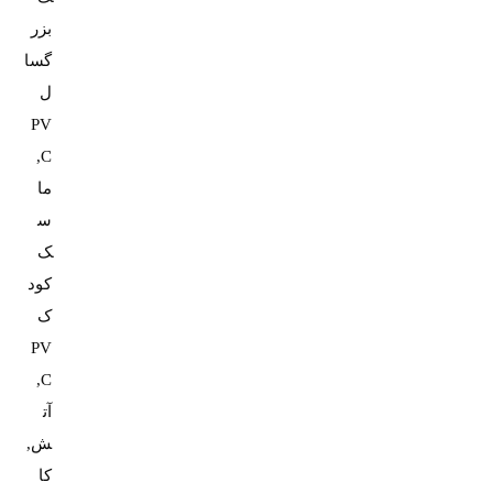
بزر
گسا
ل
PV
C,
ما
س
ک
کود
ک
PV
C,
آت
ش,
کا