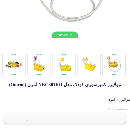
نبولایزر کمپرسوری کودک مدل NEC801KD امرن (Omron)
نبولایزر
امرن
/
کدمحصول : SKU-
0