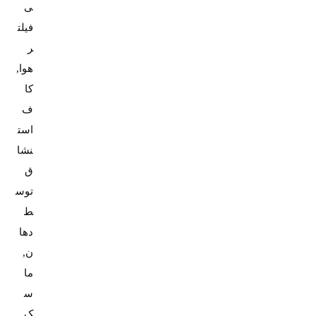
ی
فیلت
ر
هوا,
کا
ف
است
نشا
ق
توس
ط
دها
ن,
ما
س
ک