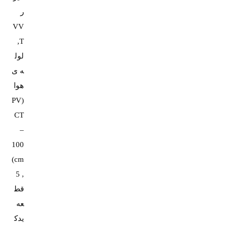
ر
VV
T,
لول
ه ی
هوا
(PV
CT
–
100
cm)
, 5
قط
عه
یدک