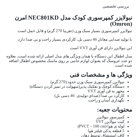
بررسی تخصصی
نبولایزر کمپرسوری کودک مدل NEC801KD امرن
(Omron)
نبولایزر کمپرسوری بسیار سبک وزن (تقریبا 270 گرم) و قابل حمل است.
با تولید صدایی معادل 46 دسی بل، کارکردی بسیار راحت و بی صدا دارد.
این نبولایزر دارای فن آوری V.V.T است.
مدل اطفال این دستگاه با همان ویژگی های مدل اصلی ارائه شده است، بعلاوه
دو عدد عروسک که بعنوان لوازم جانبی بر روی ماسک مخصوص اطفال اضافه
شده است .
ویژگی ها و مشخصات فنی
نبولایزر کمپرسوری سبک وزن حدود (270 گرم)
دستگاه کوچک و تفکیک پذیر(سهولت در تمیز کردن دستگاه)
مجهز به فن آوری V.V.T
کارکرد بی صدا (صدای تولیدی: 46 دسی بل)
نگهداری آسان و راحت
محتویات جعبه:
کمپرسور نبولایزر
کیت نبولایزر VVT
لوله ی هوا (PVCT – 100 cm)
5 قطعه یدکی فیلتر هوا
کاف استنشاق توسط دهان