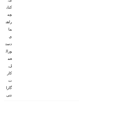
ی,
کتاب
چه
راهن
ما
ی
دست
ورال
عم
ل,
کار
ت
گارا
نتی