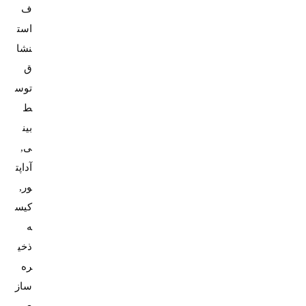
ف
است
نشا
ق
توس
ط
بین
ی,
آداپت
ور,
کیس
ه
ذخی
ره
ساز