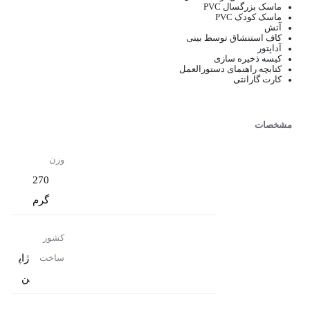
ماسک بزرگسال PVC
ماسک کودک PVC
آتش
کاف استنشاق توسط بینی
آداپتور
کیسه ذخیره سازی
کتابچه راهنمای دستورالعمل
کارت گارانتی
مشخصات
وزن
270
گرم
کشور
ژاپ
ساخت
ن