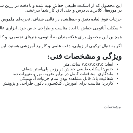
این محصول که از اسکلت طبیعی خفاش تهیه شده و با دقت در رزین شفاف 
در موزه‌ها، کلاس‌های درس و حتی اتاق کار شما بدرخشد.
جزئیات فوق‌العاده دقیق و حفظ‌شده در قالبی شفاف، تجربه‌ای ملموس از 
*اسکلت آناتومی خفاش با ابعاد مناسب و طراحی خاص خود، ابزاری عا
همچنین این محصول برای علاقه‌مندان به آناتومی، هنرهای تجسمی، و کلک
اگر به دنبال ترکیبی از زیبایی، دقت علمی و کاربرد آموزشی هستید، این 
ویژگی و مشخصات فنی:
ابعاد: ۷.۵x۷.۵x۲.۵ سانتی‌متر
جنس: اسکلت طبیعی خفاش در رزین پلی‌استر شفاف
ماندگاری: محافظت کامل در برابر ضربه، نور و تغییرات دما
شفافیت بالا: قابل مشاهده بودن تمام جزئیات آناتومیکی
کاربرد: مناسب برای آموزش، کلکسیون، دکور، طراحی و پژوهش
مشخصات