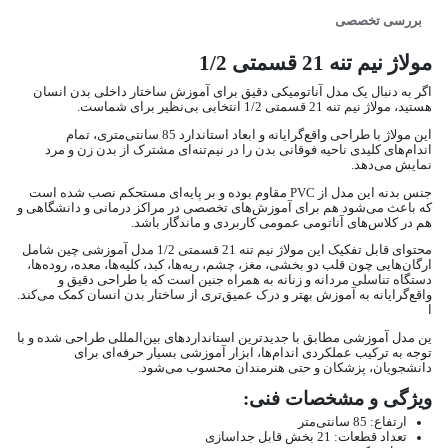
بررسی تخصصی
مولاژ نیم تنه 21 قسمتی 1/2
اگر به دنبال یک مدل آناتومیکی دقیق برای آموزش ساختار داخلی بدن انسان
هستید، مولاژ نیم تنه 21 قسمتی 1/2 انتخابی بی‌نظیر برای شماست.
این مولاژ با طراحی واقع‌گرایانه و ابعاد استاندارد 85 سانتی‌متری، تمام
اندام‌های کلیدی ناحیه فوقانی بدن را در نیم‌تنه‌ای مشترک از بدن زن و مرد
نمایش می‌دهد.
جنس بدنه این مدل از PVC مقاوم بوده و بر پایه‌ای مستحکم نصب شده است
که باعث می‌شود هم برای آموزش‌های تخصصی در مراکز درمانی و دانشگاهی و
هم در کلاس‌های آناتومی عمومی کاربردی و ماندگار باشد.
محتوای قابل تفکیک این مولاژ نیم تنه 21 قسمتی 1/2 مدل آموزشی چین شامل
ارگان‌هایی چون قلب دو بخشی، مغز، چشم، ریه‌ها، کبد، کلیه‌ها، معده، روده‌ها،
دستگاه تناسلی مردانه و زنانه به همراه جنین است که با طراحی دقیق و
واقع‌گرایانه به آموزش بهتر و درک عمیق‌تری از ساختار بدن انسان کمک می‌کند.
ا
ین مدل آموزشی مطابق با جدیدترین استانداردهای بین‌المللی طراحی شده و با
توجه به ترکیب عملکردی اندام‌ها، ابزار آموزشی بسیار حرفه‌ای برای
دانشجویان، پزشکان و حتی هنرمندان محسوب می‌شود.
ویژگی و مشخصات فنی:
ارتفاع: 85 سانتی‌متر
تعداد قطعات: 21 بخش قابل جداسازی