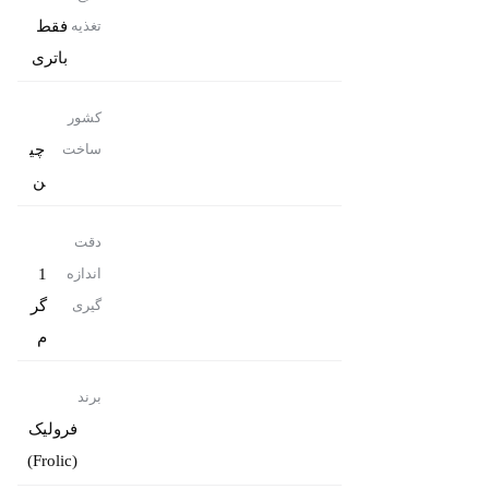
فقط
تغذیه
باتری
کشور
چی
ساخت
ن
دقت
1
اندازه
گر
گیری
م
برند
فرولیک
(Frolic)