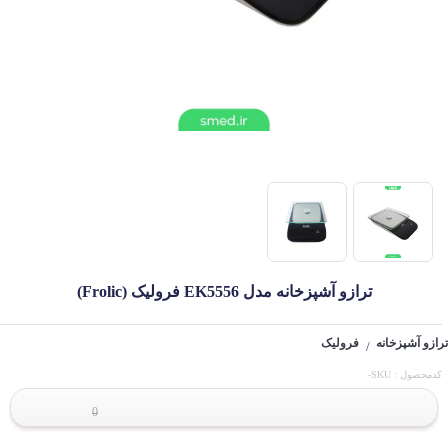
ترازو آشپزخانه مدل EK5556 فرولیک (Frolic)
ترازو آشپزخانه
فرولیک
/
کدمحصول : SKU-
0