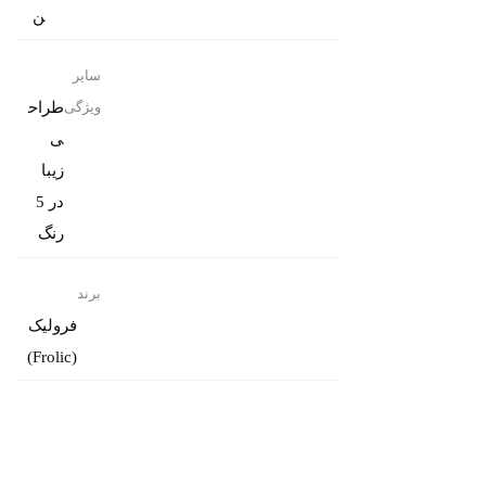
ن
سایر
طراح
ویژگی
ی
زیبا
در 5
رنگ
برند
فرولیک
(Frolic)