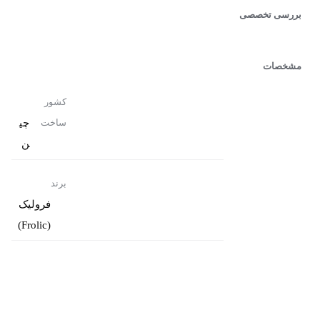
بررسی تخصصی
مشخصات
کشور
چی
ساخت
ن
برند
فرولیک
(Frolic)