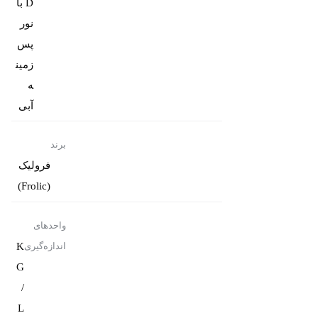
D با
نور
پس
زمین
ه
آبی
برند
فرولیک
(Frolic)
واحدهای
K
اندازه‌گیری
G
/
L