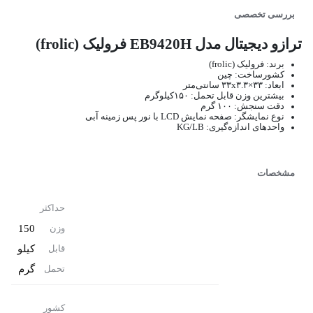
بررسی تخصصی
ترازو دیجیتال مدل EB9420H فرولیک (frolic)
برند: فرولیک (frolic)
کشورساخت: چین
ابعاد: ۳۳×۳۳x۳.۳ سانتی‌متر
بیشترین وزن قابل تحمل: ۱۵۰کیلوگرم
دقت سنجش: ۱۰۰ گرم
نوع نمایشگر: صفحه نمایش LCD با نور پس زمینه آبی
واحدهای اندازه‌گیری: KG/LB
مشخصات
حداکثر
150
وزن
کیلو
قابل
گرم
تحمل
کشور