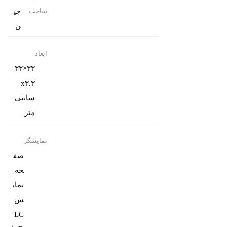
چی
ساخت
ن
ابعاد
۳۳×۳۳
x۳.۳
سانتی‌
متر
نمایشگر
صف
حه
نمای
ش
LC