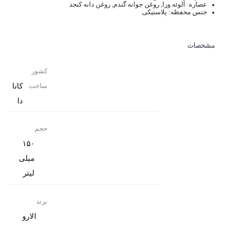
عصاره: آلوئه ورا, روغن جوانه گندم, روغن دانه کنجد
جنس محفظه: پلاستیکی
مشخصات
کشور
کانا
ساخت
دا
حجم
۱۵۰
میلی
لیتر
برند
الارو