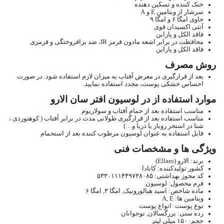
خنک کننده و تسکین دهنده
سرشار از ویتامین E و A
حاوی امگا ۶ و امگا ۹
آنتی اکسیدان قوی
فاقد الکل و پارابن
محافظت در برابر اشعه مادون قرمز IR، ضد برافروختگی و قرمزی
فاقد الکل و پارابن
روش مصرف
بعد از قرارگیری در معرض آفتاب به میزان لازم استفاده شود. در صورت
احساس خشکی پوست، مجدد استفاده نمایید.
موارد استفاده از در لوسیون افتر سان الارو
مناسب استفاده بعد از حمام آفتاب و سولاریوم
مناسب استفاده بعد از قرارگیری طولانی مدت در برابر آفتاب ( کوهنوردی ،
شنا در استخر روباز یا دریا و…)
قابل استفاده به عنوان لوسیون مرطوب کننده بعد از استحمام
ویژگی ها و مشخصات فنی
برند: الارو (Ellaro)
کشور تولید‎کننده: کانادا
کد مجوز بهداشتی: ۵۳۳۰۱۱۱۴۴۹۷۳۸۰۸۵
فرم محصول: لوسیون
ماده شاخص: اسید هیالورونیک, امگا ۳, امگا ۶
ویتامین ها: A, E
نوع پوست: انواع پوست
رده سنی: بزرگسالان, نوجوانان
حجم: ۱۵۰ میلی لیتر