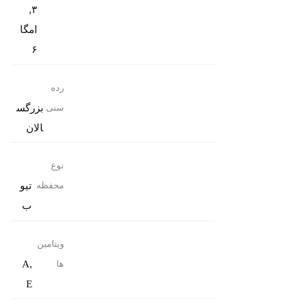
۳,
امگا
۶
رده
بزرگس
سنی
الان
نوع
تیو
محفظه
ب
ویتامین
A,
ها
E