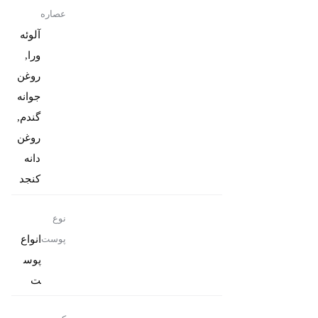
عصاره
آلوئه
ورا,
روغن
جوانه
گندم,
روغن
دانه
کنجد
نوع
انواع
پوست
پوس
ت