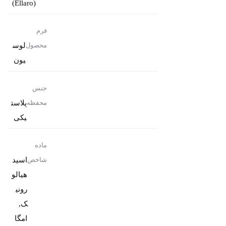
(Ellaro)
فرم
لوس
محصول
یون
جنس
پلاست
محفظه
یکی
ماده
اسید
شاخص
هیالو
رونی
ک,
امگا