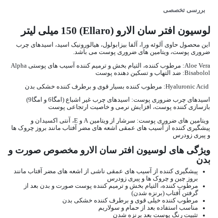
بررسی تخصصی
لوسیون افتر سان الارو (Ellaro) 150 میلی لیتر
این محصول حاوی آلوئه ورا، آلفا بیزابولول، هیالورونیک اسید، اسیدهای چرب
ضروری پوست، ویتامین های ضروری پوست می باشد.
Aloe Vera: مرطوب کننده، التیام بخش و ترمیم کننده آسیب های پوستی Alpha
Bisabolol: ضد التهاب و تسکین دهنده پوست
Hyaluronic Acid: مرطوب کننده بسیار قوی و برطرف کننده خشکی بدن
اسیدهای چرب ضروری پوست: اسیدهای چرب غیر اشباع (امگا6 و امگا9)
بازسازی کننده پوست، افزایش نرمی و خاصیت ارتجاعی پوست
ویتامین های ضروری پوست: سرشار از ویتامین A و E، آنتی اکسیدان و
پیشگیری کننده از آسیب های عمقی اشعه های مضر آفتاب مانند بروز چروک ها
و پیری زودرس
ویژگی های لوسیون افتر سان الارو مخصوص صورت و
بدن
پیشگیری کننده از آسیب های عمقی ناشی از اشعه های مضر آفتاب مانند
بروز چین و چروک ها و پیری زودرس
مرطوب کننده، التیام بخش و ترمیم کننده پوست صورت و بدن بعد از
گرفتن آفتاب (برنزه شدن)
مرطوب کننده خیلی قوی و برطرف کننده خشکی بدن
مناسب استفاده بعد از حمام و سولاریم
تثبیت رنگ پوست بعد برنزه شدن