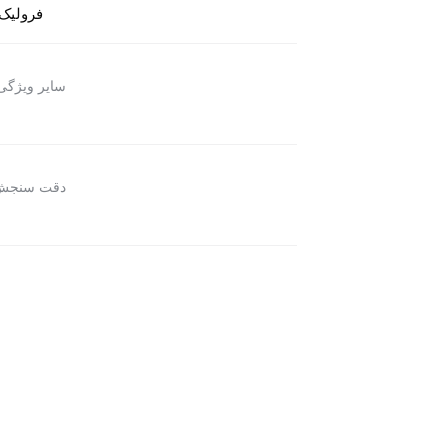
فرولیک (olic
سایر ویژگی 
دقت سنجش
آدرس فروشگاه : تهران - بزرگراه نواب - نرسیده به پل کمیل - خیابان محبوب مجاز - خیابان خو
تمام حقوق مادی و معنوی این وب سایت متعلق به
Smed.ir
میباشد .