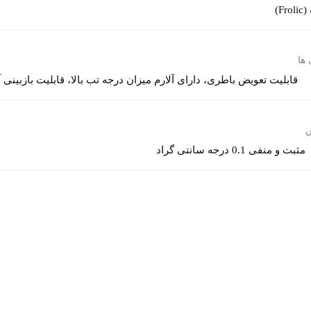
Fr)
ها
قابلیت تعویض باطری، دارای آلارم میزان درجه تب بالا، قابلیت بازبین
مثبت و منفی 0.1 درجه سانتی گراد
شیاران جنوبی - پلاک 16 تلفن : 55434195 - 021