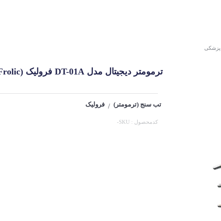
 پزشکی
ترمومتر دیجیتال مدل DT-01A فرولیک (Frolic)
تب سنج (ترمومتر)
فرولیک
/
کدمحصول : SKU-