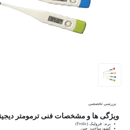
بررسی تخصصی
ویژگی ها و مشخصات فنی ترمومتر دیجیتال مدل DT-01A فرولیک
برند: فرولیک (Frolic)
کشورساخت: چین