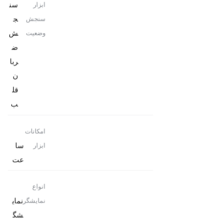
سن
ابزار
ج
سنجش
ش
وضعیت
ض
ربا
ن
قل
ب
امکانات
سا
ابزار
عت
انواع
نمای
نمایشگر
شگ