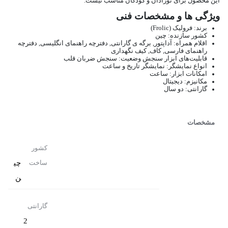
این محصول برای نوزادان و کودکان مناسب نیست.
ویژگی ها و مشخصات فنی
برند: فرولیک (Frolic)
کشور سازنده: چین
اقلام همراه: آداپتور, برگه ی گارانتی, دفترچه راهنمای انگلیسی, دفترچه
راهنمای فارسی, کاف, کیف نگهداری
قابلیت‌های ابزار سنجش وضعیت: سنجش ضربان قلب
انواع نمایشگر: نمایشگر تاریخ و ساعت
امکانات ابزار: ساعت
مکانیزم: دیجیتال
گارانتی: دو سال
مشخصات
کشور
چی
ساخت
ن
گارانتی
2