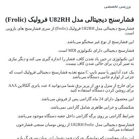
بررسی تخصصی
فشارسنج دیجیتالی مدل U82RH فرولیک (Frolic)
فشارسنج دیجیتالی مدل U82RH فرولیک (Frolic) از سری فشارسنج های بازویی
است.
این فشارسنج از نوع غیر سخنگو می‌باشد.
فشارسنج دیجیتالی دارای تکنولوژی MDI است.
این تکنولوژی در حین باد شدن کاف، فشار را اندازه گیری می کند و دیگر نیازی
به صبر کردن برای خالی شدن کاف نیست.
یک عدد آداپتور با سیم تایپ C منبع تغذیه فشارسنج دیجیتالی فرولیک است که
جزئی از لوازم جانبی دستگاه می‌باشد.
برای خارج از منزل و دور از پریز برق شما می‌توانید 4 عدد باتری آلکالاین AAA
برای روشن کردن دستگاه استفاده کنید.
این محصول دارای 24 ماه گارانتی پس از فروش می‌باشد.
شکستگی و خرابی ظاهری شامل گارانتی نمی‌باشد.
شرایط گارانتی بر روی برگه گارانتی داخل جعبه دستگاه موجود می‌باشد.
فشارسنج دیجیتالی مدل U82RH Frolic از روش نوسان سنجی فشارخون
استفاده می‌کند.
این بدان معناست که نمایشگر حرکت خون شما را در میان سرخرگ بازو