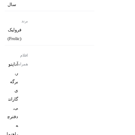
سال
برند
فرولیک
(Frolic)
اقلام
آداپتو
همراه
ر,
برگه
ی
گارانت
ی,
دفترچ
ه
راهنما