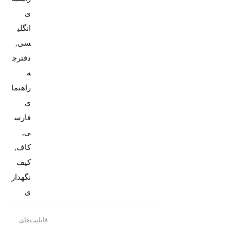
ی
انگلی
سی,
دفترچ
ه
راهنما
ی
فارس
ی,
کاف,
کیف
نگهدار
ی
قابلیت‌های