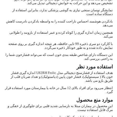
تشخیص می‌دهد و این حرکت به خوانش دیجیتالی تبدیل می‌کند.
نمایشگر نوسان سنجی نیازی به گوشی پزشکی ندارد، بنابراین استفاده از
دستگاه ساده است.
بادکردن هوشمند احساس ناراحت کننده را به واسطه بادکردن نادرست کاهش
می‌دهد.
همچنین زمان اندازه گیری را کوتاه کرده و عمر استفاده از بازوبند را طولانی
می‌کند.
با کارکرد دو سری ذخیره 99 تایی حافظه، هر نتیجه اندازه گیری بر روی صفحه
نمایش داده شده و به طور خودکار ذخیره می‌گردد.
این دستگاه دارای شاخص طبقه بندی خون است که می‌تواند فشارخون شما را
به راحتی بررسی کند.
استفاده مورد نظر
هدف استفاده از فشارسنج دیجیتالی مدل U82RH Frolic اندازه گیری فشار
خون بالا ( سیستولیک)، فشار خون پایین (دیاستولیک) و تعداد ضربان قلب از
طریق بازو می باشد.
انتظار می‌رود برای افراد بالای 12 سال در خانه یا بیمارستان مورد استفاده قرار
گیرد.
موارد منع محصول
این محصول در بیماران مبتلا به نارسایی شدید قلبی برای جلوگیری از خفگی و
مرگ قابل استفاده نیست.