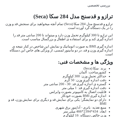
بررسی تخصصی
ترازو و قدسنج مدل 284 سکا (Seca)
ترازو و قدسنج مدل 284 سکا (Seca) تمام آنچه میخواهید برای سنجش قد و وزن
را در یک دستگاه گرد آورده است.
این ترازو تا 300 کیلوگرم تحمل وزن دارد و میتواند تا 200 سانتی متر قد را
اندازه گیری کند و برای استفاده ی اطفال و بزرگسال مناسب است.
اندازه گیری BMI به صورت اتوماتیک و نمایش این شاخص در کنار نتیجه ی
اندازه گیری وزن و قد، در دو مانیتور لمسی، از ویژگی های خاص این دستگاه
است.
ویژگی ها و مشخصات فنی:
برند: سکا (Seca)
کشورساخت: آلمان
حداکثر تحمل وزن: 300 کیلوگرم
دقت اندازه گیری وزن: 50 گرم
گستره ی اندازه گیری قد: 30 - 200 سانتی متر
دقت اندازه گیری قد: 1 میلی متر
قابلیت اتصال به کامپیوتر بصورت وایرلس
اندازه گیری BMI بصورت خودکار
دارای دو نمایشگر؛ یکی برای نمایش قد و دیگری برای نمایش وزن، قد و
BMI
منبع تغذیه: باتری - آداپتور برق شهری
ابعاد: 434*2394*466 میلی متر
وزن خالص دستگاه: 16 کیلوگرم