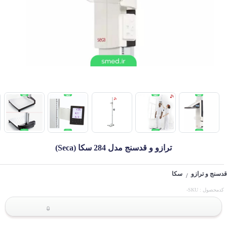
ترازو و قدسنج مدل 284 سکا (Seca)
قدسنج و ترازو
سکا
/
کدمحصول : SKU-
0