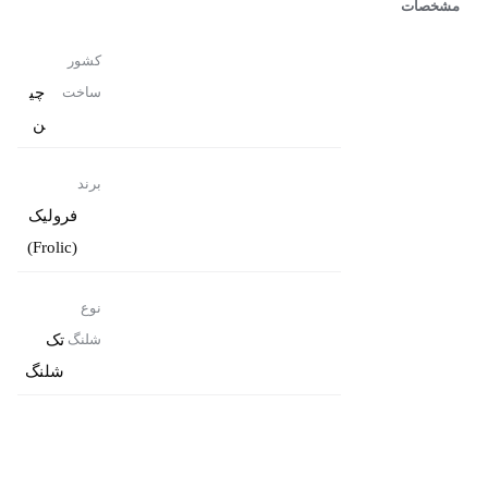
مشخصات
کشور
چی
ساخت
ن
برند
فرولیک
(Frolic)
نوع
تک
شلنگ
شلنگ