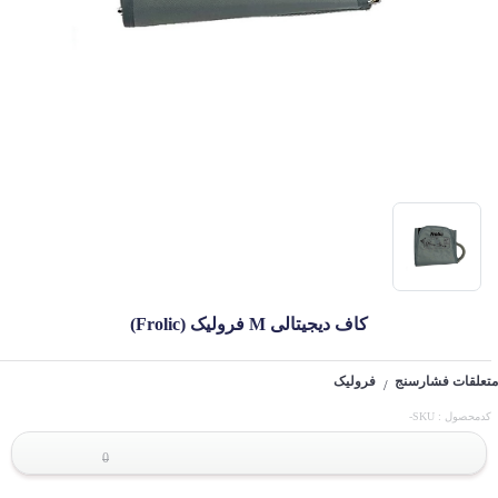
کاف دیجیتالی M فرولیک (Frolic)
متعلقات فشارسنج
فرولیک
/
کدمحصول : SKU-
0