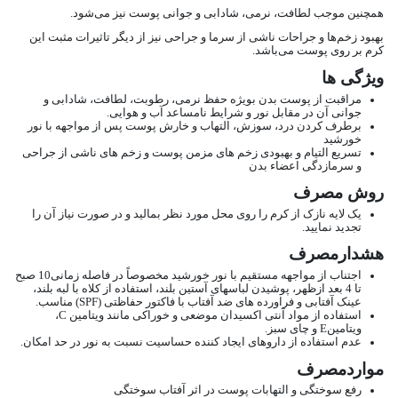
همچنین موجب لطافت، نرمی، شادابی و جوانی پوست نیز می‌شود.
بهبود زخم‌ها و جراحات ناشی از سرما و جراحی نیز از دیگر تاثیرات مثبت این
کرم بر روی پوست می‌باشد.
ویژگی ها
مراقبت از پوست بدن بویژه حفظ نرمی، رطوبت، لطافت، شادابی و
جوانی آن در مقابل نور و شرایط نامساعد آب و هوایی.
برطرف کردن درد، سوزش، التهاب و خارش پوست پس از مواجهه با نور
خورشید
تسریع التیام و بهبودی زخم های مزمن پوست و زخم های ناشی از جراحی
و سرمازدگی اعضاء بدن
روش مصرف
یک لایه نازک از کرم را روی محل مورد نظر بمالید و در صورت نیاز آن را
تجدید نمایید.
هشدارمصرف
اجتناب از مواجهه مستقیم با نور خورشید مخصوصاً در فاصله زمانی10 صبح
تا 4 بعد ازظهر، پوشیدن لباسهای آستین بلند، استفاده از کلاه با لبه بلند،
عینک آفتابی و فراورده های ضد آفتاب با فاکتور حفاظتی (SPF) مناسب.
استفاده از مواد آنتی اکسیدان موضعی و خوراکی مانند ویتامین C،
ویتامینE و چای سبز.
عدم استفاده از داروهای ایجاد کننده حساسیت نسبت به نور در حد امکان.
مواردمصرف
رفع سوختگی و التهابات پوست در اثر آفتاب سوختگی