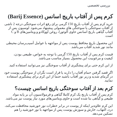
بررسی تخصصی
کرم پس از آفتاب باریج اسانس (Barij Essence)
خرید کرم پس از آفتاب باریج 150 گرمی برای رفع اثرات سوختگی درجه 2 ناشی
از آفتاب سوختگی یا سوختگی های معمولی پیشنهاد می‌شود. لوسیون پس از
آفتاب گیاهی باریج ‌اسانس حاوی آلوئورا، روغن آووکادو و ویتامین‌های B و C
است.
این محصول باریج محافظ پوست پس از مواجهه با عوامل آسیب‌رسان محیطی
مانند نور شدید آفتاب می‌باشد.
قیمت کرم پس از آفتاب باریج 150 گرمی با توجه به خواص، طبیعی بودن،
کیفیت و مرغوبیت این محصول بسیار مناسب می‌باشد.
از این کرم حتی برای پیشگیری از آفتاب سوختگی نیز می‌توانید استفاده کنید.
اگر قصد گرفتن حمام آفتاب را دارید یا قرار است نگران از سوختگی پوست خود
در گرمای شدید و زیر نور آفتاب باشید حتما از این کرم برای پیشگیری استفاده
نمایید.
کرم بعد از آفتاب سوختگی باریج اسانس چیست؟
کرم پس از آفتاب باریج یک کرم کاملا گیاهی و فرمولاسیون آن بر پایه مواد
طبیعی و گیاهی بنا شده است و حاوی ویتامین‌های مورد نیاز پوست نیز می‌باشد.
این کرم علاوه‌بر اینکه از پوست در برابر خطرات نور خورشید محافظت می‌کند،
درد، التهاب، خارش و سوزش پوست پس از مواجهه با نور خورشید را هم
تسکین می‌دهد.