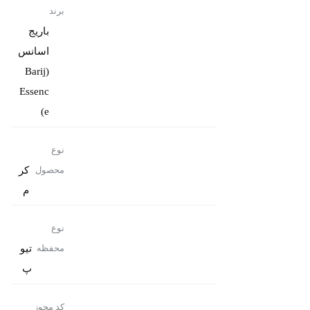
برند
باریج
اسانس
(Barij
Essenc
e)
نوع
کر
محصول
م
نوع
تیو
محفظه
پ
کد مجوز