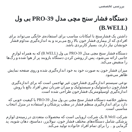
بررسی تخصصی
دستگاه فشار سنج مچی مدل PRO-39 بی ول
(B.WELL)
داشتن یک فشارسنج با امکانات مناسب برای استفاده‌ی خانگی می‌تواند برای
افرادی که از بیماری فشار خون بالا رنج می‌برند و به اندازه‌گیری مداوم فشار
خونشان نیاز دارند، بسیار کاربردی باشد.
دستگاه فشار سنج مچی مدل PRO-39 بی ول (B.WELL) که به همراه لوازم
جانبی ارائه می‌شود، پس از روشن کردن دستگاه بازوبند پر از هوا شده و رگ‌ها
را منقبض می‌کند.
میزان فشار خون به‌ صورت خود به خود اندازه‌گیری شده و روی صفحه نمایش
ظاهر می‌شود.
نوعی سیستم اندازه‌گیری فشارخون غیر تهاجمی است که برای اندازه‌گیری
فشارخون دیاستولیک و سیستولیک و میزان ضربان نبض افراد بالغ با روش
اندازه‌گیری اوسیلومتریک فشارخون طراحی شده است.
به‌طور خلاصه دستگاه فشار سنج مچی بی ول مدل PRO-39 با کیفیت خوبی که
دارد برای اندازه‌گیری منظم فشار در مطب پزشکان و استفاده در منزل انتخاب
مناسبی است.
شرکت B.Well یک شرکت اروپایی است که محصولات متعددی در زمینه‌ی لوازم
پزشکی شامل دستگاه‌های مختلف فشار خون، نبولایزر، دماسنج، دهان شویه، پد
گرمایی و ... را برای تمام افراد خانواده تولید می‌کند.