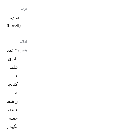
برند
بی ول
(b.well)
اقلام
۲ عدد
همراه
باتری
قلمی
۱
کتابچ
ه
راهنما
۱ عدد
جعبه
نگهدار