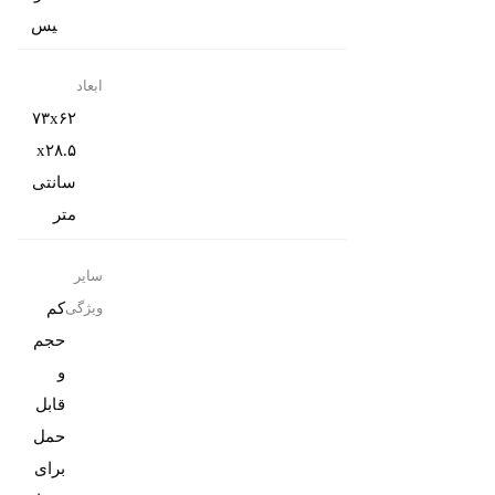
یس
ابعاد
۷۳x۶۲
x۲۸.۵
سانتی‌
متر
سایر
کم
ویژگی
حجم
و
قابل
حمل
برای