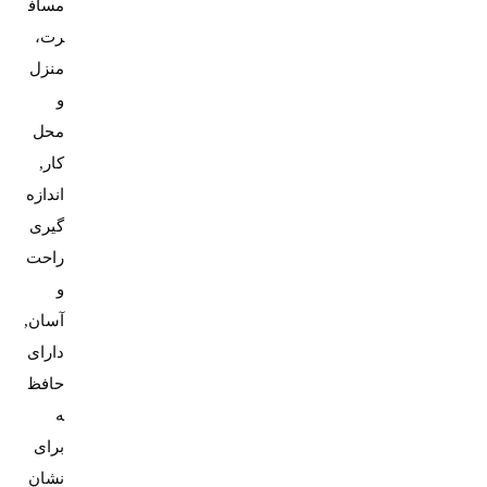
مساف
رت،
منزل
و
محل
کار,
اندازه
گیری
راحت
و
آسان,
دارای
حافظ
ه
برای
نشان