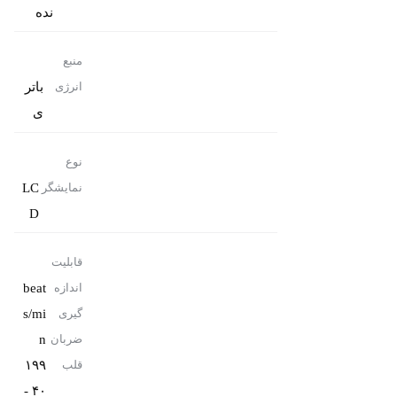
نده
منبع
باتر
انرژی
ی
نوع
LC
نمایشگر
D
قابلیت
beat
اندازه
s/mi
گیری
n
ضربان
۱۹۹
قلب
- ۴۰