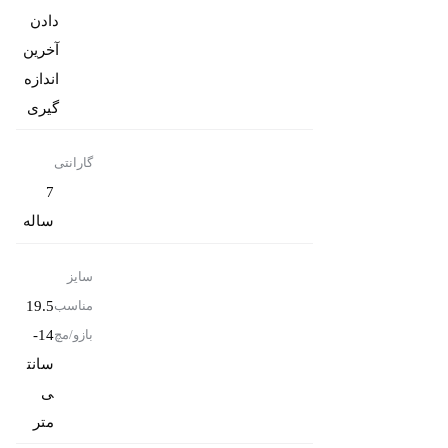
دادن
آخرین
اندازه
گیری
گارانتی
7
ساله
سایز
19.5
مناسب
-14
بازو/مچ
سانت
ی
متر