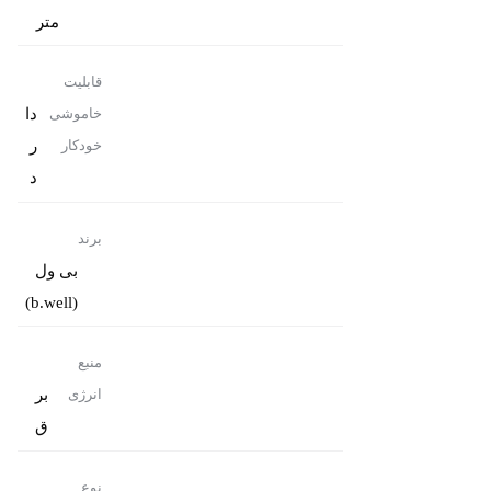
متر
قابلیت
دا
خاموشی
ر
خودکار
د
برند
بی ول
(b.well)
منبع
بر
انرژی
ق
نوع