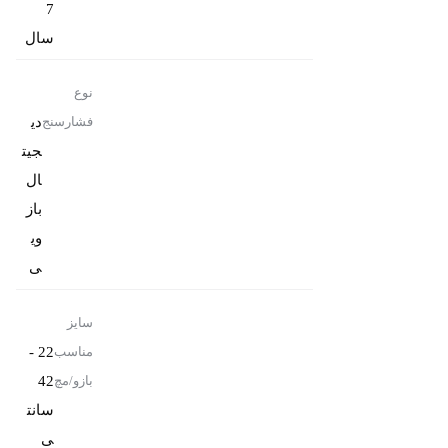
7
سال
نوع
دی
فشارسنج
جیت
ال
باز
وی
ی
سایز
22 -
مناسب
42
بازو/مچ
سانت
ی