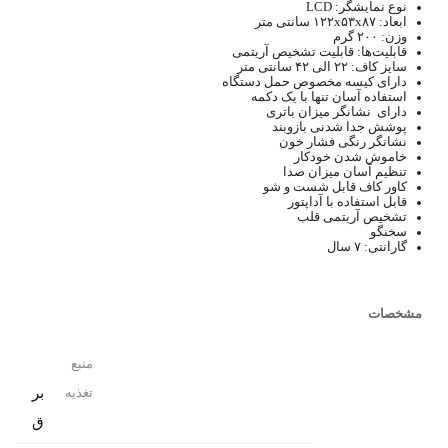
نوع نمایشگر: LCD
ابعاد: ۱۲۲x۵۳x۸۷ سانتی‌ متر
وزن: ۲۰۰ گرم
قابلیت‌ها: قابلیت تشخیص آریتمی
سایز کاف: ۲۲ الی ۴۲ سانتی‌ متر
دارای کیسه مخصوص حمل دستگاه
استفاده آسان تنها با یک دکمه
دارای نشانگر میزان باتری
پوشش جدا شدنی بازوبند
نشانگر رنگی فشار خون
خاموش شدن خودکار
تنظیم آسان میزان صدا
کاور کاف قابل شست‌ و‌ شو
قابل استفاده با آداپتور
تشخیص آریتمی قلب
سخنگو
گارانتی: ۷ سال
مشخصات
منبع
بر
تغذیه
ق