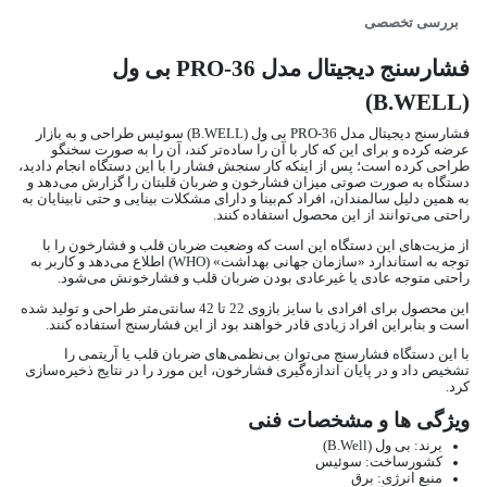
بررسی تخصصی
فشارسنج دیجیتال مدل PRO-36 بی ول
(B.WELL)
فشارسنج دیجیتال مدل PRO-36 بی ول (B.WELL) سوئیس طراحی و به بازار
عرضه کرده و برای این‌ که کار با آن را ساده‌تر کند، آن را به‌ صورت سخنگو
طراحی کرده است؛ پس ‌از اینکه کار سنجش فشار را با این دستگاه انجام دادید،
دستگاه به‌ صورت صوتی میزان فشارخون و ضربان قلبتان را گزارش می‌دهد و
به همین دلیل سالمندان، افراد کم‌بینا و دارای مشکلات بینایی و حتی نابینایان به
راحتی می‌توانند از این محصول استفاده کنند.
از مزیت‌های این دستگاه این است که وضعیت ضربان قلب و فشارخون را با
توجه به استاندارد «سازمان جهانی بهداشت» (WHO) اطلاع می‌دهد و کاربر به‌
راحتی متوجه عادی یا غیرعادی بودن ضربان قلب و فشارخونش می‌شود.
این محصول برای افرادی با سایز بازوی 22 تا 42 سانتی‌متر طراحی و تولید شده
است و بنابراین افراد زیادی قادر خواهند بود از این فشارسنج استفاده کنند.
با این دستگاه فشارسنج می‌توان بی‌نظمی‌های ضربان قلب یا آریتمی را
تشخیص داد و در پایان اندازه‌گیری فشارخون، این مورد را در نتایج ذخیره‌سازی
کرد.
ویژگی ها و مشخصات فنی
برند: بی ول (B.Well)
کشورساخت: سوئیس
منبع انرژی: برق