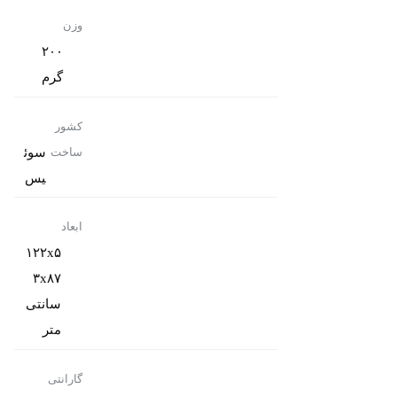
وزن
۲۰۰
گرم
کشور
سوئ
ساخت
یس
ابعاد
۱۲۲x۵
۳x۸۷
سانتی‌
متر
گارانتی