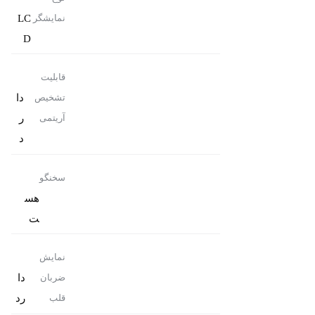
LC
نمایشگر
D
قابلیت
دا
تشخیص
ر
آریتمی
د
سخنگو
هس
ت
نمایش
دا
ضربان
رد
قلب