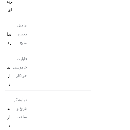
ربه
ای
حافظه
ندا
ذخیره
رد
نتایج
قابلیت
ند
خاموشی
ار
خودکار
د
نمایشگر
ند
تاریخ و
ار
ساعت
د