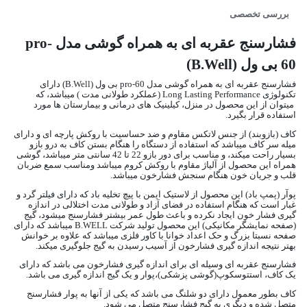
بررسی تخصصی
فشارسنج عقربه ای به همراه گوشی مدل pro-
60 بی ول (B.Well)
فشارسنج عقربه ای به همراه گوشی مدل pro-60 بی ول (B.Well) دارای
تکنولوژی Long Lasting Performance (عملکرد طولانی مدت ) میباشد، که
میتوان از این محصول در منزل، کیلینیک های درمانی و بیمارستان ها مورد
استفاده قرار بگیرد.
کاف (بازوبند) از جنس لاتکس مقاوم و ضد حساسیت با روکش پارچه ای و دارای
میله سر کاف میباشد که استفاده از دستگاه را هنگام بستن کاف به درو بازو
بسیار راحت میکند، و مناسب برای دور بازو 22 تا 42 سانتی متر میباشد، گوشی
همراه این محصول از آلیاژ مقاوم با روکش کروم میباشد ومناسب سمع ضربان
قلب و جریان خون هنگام سنجش فشارخون میباشد.
پوآر (پمپ باد) این محصول از لاستیک ایمن با پیچ تخلیه باد که دارای فیلتر گرد و
غبار است که هنگام استفاده در فضای آزاد و طولانی مدت اختلالی در اندازه
گیری فشار خون ایجاد نکرده و باعث طول عمر بیشتر فشارسنج میشود، گیج
(صفحه نمایشگر مکانیکی) این محصول تولید شرکت B.WELL میباشد که دارای
صفحه نسبتا بزرگ و حک اعداد خوانا با کاور فلزی میباشد که علاوه بر خوانش
بهتر نتیجه اندازه گیری فشارخون از آسیب رسیدن به گیج جلوگیری میکند.
فشارسنج عقربه ای وسیله ای برای اندازه گیری فشارخون می باشد که دارای
یک کاف، استتوسکوپ(گوشی پزشکی)،پوار و یک گیج اندازه گیری می باشد.
کاف بطور معمول دارای دو شلنگ می باشد که یکی از آنها به پوار فشارسنج
متصل شده و دیگری به گیج فشارسنج متصل می شود.