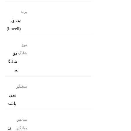
برند
بی ول
(b.well)
نوع
دو
شلنگ
شلنگ
ه
سخنگو
نمی
باشد
نمایش
ند
میانگین