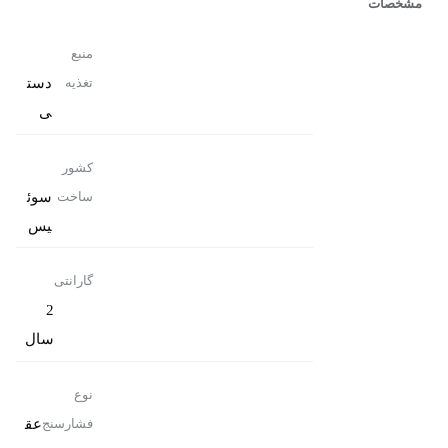
مشخصات
منبع
دست
تغذیه
ی
کشور
سوئ
ساخت
یس
گارانتی
2
سال
نوع
عق
فشارسنج