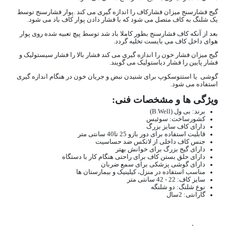
گیج فشارسنج میزان فشارکاف را اندازه گیری می کند .پوار فشارسنج توسط
یک شلنگ به کاف متصل می شود که با فشار دادن پوار کاف باد می شود.
بعد از آنکه کاف فشارسنج بطور کاملا باد شد توسط پیچ تعبیه شده روی پوار
هوای داخل کاف می بایست تخلیه گردد.
گیج میزان فشار خون را اندازه گیری می کند فشار بالا را فشار سیستولیک و
فشار پایین را فشار دیاستولیک می گویند.
گوشی یا استتوسکوپ برای شنیدن نبض و جریان خون در هنگام اندازه گیری
استفاده می شود.
ویژگی ها و مشخصات فنی:
برند: بی ول (B.Well)
کشورساخت: سوئیس
دارای کاف سایز بزرگ
قابلیت استفاده برای دور بازو 25 تا40 سانتی متر
جنس کاف داخلی از لاتکس ضد حساسیت
دارای گیج بزرگ برای خوانش بهتر
دارای حلق بستن کاف برای راحتی هنگام کار با دستگاه
دارای گوشی پزشکی برای سمع ضربان
مناسب استفاده در منزل، کیلینیک و بیمارستان ها
سایز کاف: 22 - 42 سانتی متر
نوع شلنگ: دو شلنگه
گارانتی: 2سال