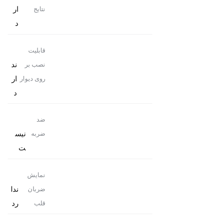
ار
نتایج
د
قابلیت
ند
نصب بر
ار
روی دیوار
د
ضد
نیس
ضربه
ت
نمایش
ندا
ضربان
رد
قلب