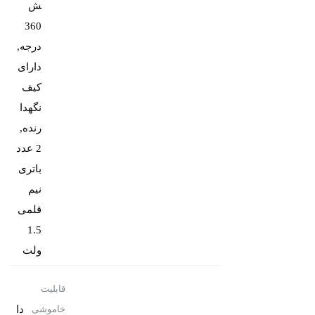
ش
360
درجه,
دارای
کیف
نگهدا
رنده,
2 عدد
باتری
نیم
قلمی
1.5
ولت
قابلیت
دا
خاموشی