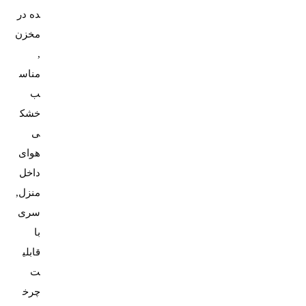
ده در
مخزن
,
مناس
ب
خشک
ی
هوای
داخل
منزل,
سری
با
قابلی
ت
چرخ