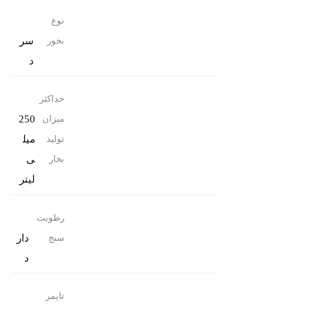
نوع
سر
بخور
د
حداکثر
250
میزان
میل
تولید
ی
بخار
لیتر
رطوبت
دار
سنج
د
تایمر