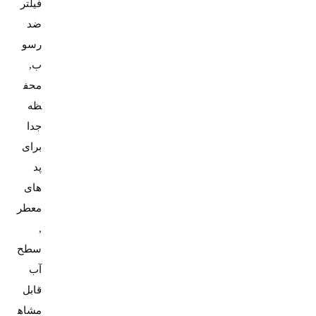
فیلتر
ضد
رسو
ب,
محف
ظه
جدا
برای
پد
های
معطر
,
سطح
آب
قابل
مشاه