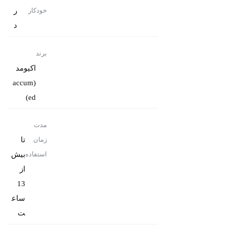
ر
خودکار
د
برند
اکیومد
(accum
ed)
مدت
تا
زمان
بیش
استفاده
از
13
ساع
ت