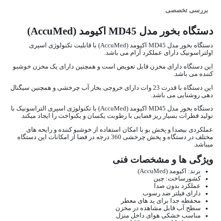
بررسی تخصصی
دستگاه بخور مدل MD45 اکیومد (AccuMed)
دستگاه بخور مدل MD45 اکیومد (AccuMed) با قابلیت تکنولوژی اسپری
اولتراسونیک دارای عملکرد آرام می باشد.
این دستگاه دارای مخزن قابل تعویض است و همچنین دارای یک مخزن خوشبو
کننده می باشد.
این دستگاه با قدرت 23 وات دارای خروجی بخار آب چرخشی و همچنین سیگنال
دهی روشنایی می باشد.
دستگاه بخور مدل MD45 اکیومد (AccuMed) با تکنولوژی اسپری التراسونیک با
تولید قطرات بسیار ریز فضایی با رطوبت یکسان و یکنواخت را ایجاد میکند.
عملکردی بیصدا و پخش بو با امکان استفاده از خوشبو کننده و رایحه های
مختلف در دستگاه و پخش چرخشی 360 درجه در فضا از امکانات این دستگاه
میباشد.
ویژگی ها و مشخصات فنی
برند: اکیومد (AccuMed)
کشورساخت: چین
عملکرد بدون صدا
دارای فیلتر ضد رسوب
محفظه جدا برای پد های معطر
سطح آب قابل مشاهده در مخزن
مناسب خشکی هوای داخل منزل