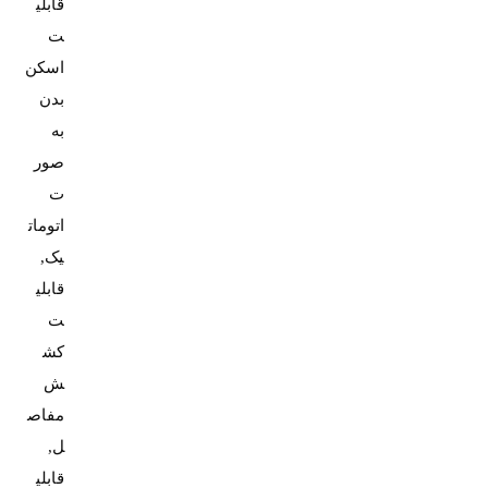
قابلی
ت
اسکن
بدن
به
صور
ت
اتومات
یک,
قابلی
ت
کش
ش
مفاص
ل,
قابلی