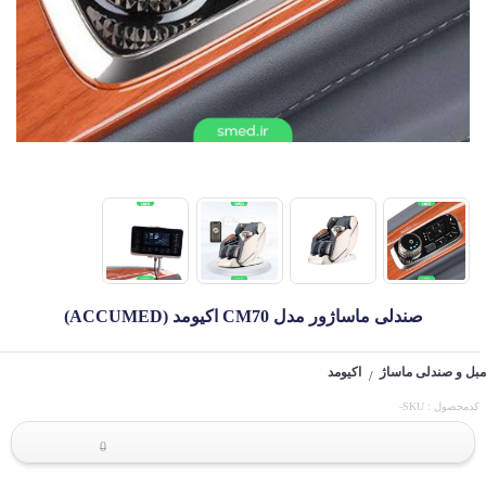
صندلی ماساژور مدل CM70 اکیومد (ACCUMED)
مبل و صندلی ماساژ
اکیومد
/
کدمحصول : SKU-
0