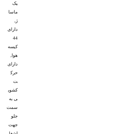
یک
ماسا
ژ,
دارای
44
کیسه
هوا,
دارای
حرک
ت
کشوی
ی به
سمت
جلو
جهت
اشغا