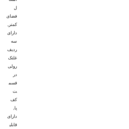
ل
فضای
کمتر,
دارای
سه
ردیف
غلتک
رولی
در
قسم
ت
کف
پا,
دارای
قابلی