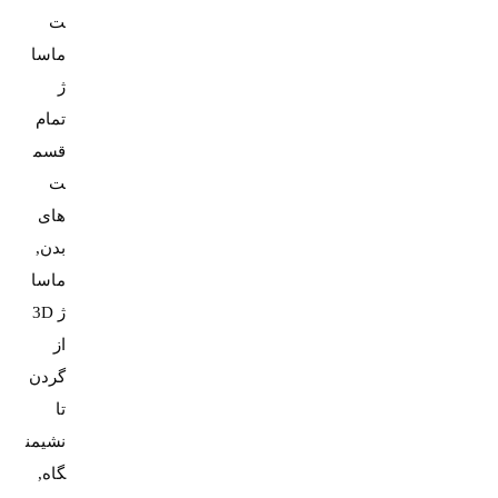
ت
ماسا
ژ
تمام
قسم
ت
های
بدن,
ماسا
ژ 3D
از
گردن
تا
نشیمن
گاه,