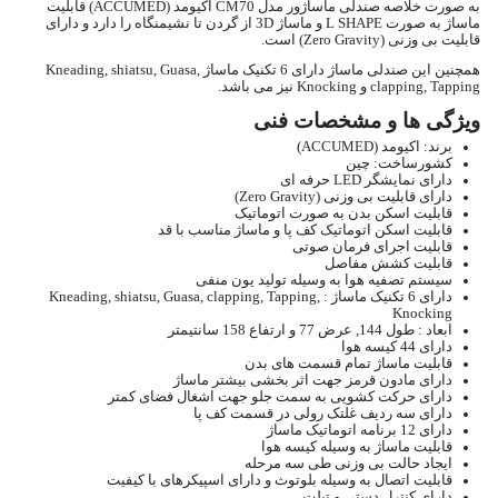
به صورت خلاصه صندلی ماساژور مدل CM70 اکیومد (ACCUMED) قابلیت
ماساژ به صورت L SHAPE و ماساژ 3D از گردن تا نشیمنگاه را دارد و دارای
قابلیت بی وزنی (Zero Gravity) است.
همچنین این صندلی ماساژ دارای 6 تکنیک ماساژ Kneading, shiatsu, Guasa,
clapping, Tapping و Knocking نیز می باشد.
ویژگی ها و مشخصات فنی
برند: اکیومد (ACCUMED)
کشورساخت: چین
دارای نمایشگر LED حرفه ای
دارای قابلیت بی وزنی (Zero Gravity)
قابلیت اسکن بدن به صورت اتوماتیک
قابلیت اسکن اتوماتیک کف پا و ماساژ مناسب با قد
قابلیت اجرای فرمان صوتی
قابلیت کشش مفاصل
سیستم تصفیه هوا به وسیله تولید یون منفی
دارای 6 تکنیک ماساژ : Kneading, shiatsu, Guasa, clapping, Tapping,
Knocking
ابعاد : طول 144, عرض 77 و ارتفاع 158 سانتیمتر
دارای 44 کیسه هوا
قابلیت ماساژ تمام قسمت های بدن
دارای مادون قرمز جهت اثر بخشی بیشتر ماساژ
دارای حرکت کشویی به سمت جلو جهت اشغال فضای کمتر
دارای سه ردیف غلتک رولی در قسمت کف پا
دارای 12 برنامه اتوماتیک ماساژ
قابلیت ماساژ به وسیله کیسه هوا
ایجاد حالت بی وزنی طی سه مرحله
قابلیت اتصال به وسیله بلوتوث و دارای اسپیکرهای با کیفیت
دارای کنترل دستی و تبلت