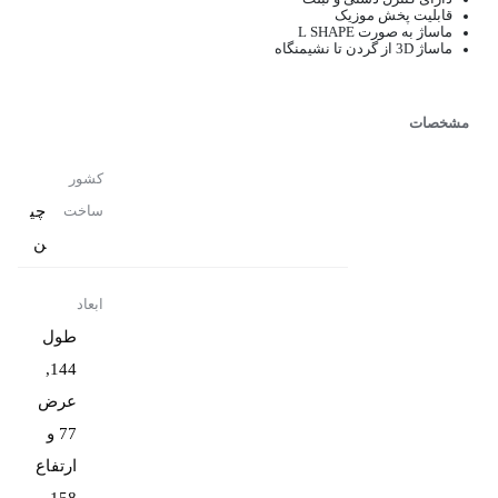
قابلیت پخش موزیک
ماساژ به صورت L SHAPE
ماساژ 3D از گردن تا نشیمنگاه
مشخصات
کشور
چی
ساخت
ن
ابعاد
طول
144,
عرض
77 و
ارتفاع