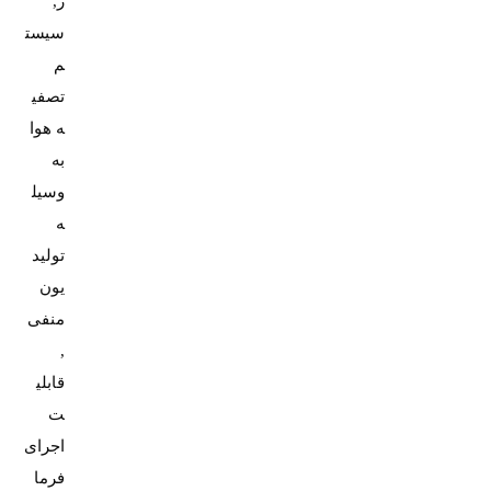
ژ,
سیست
م
تصفی
ه هوا
به
وسیل
ه
تولید
یون
منفی
,
قابلی
ت
اجرای
فرما