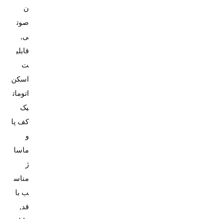
ن
صوت
ی,
قابلی
ت
اسکن
اتومات
یک
کف پا
و
ماسا
ژ
مناس
ب با
قد,