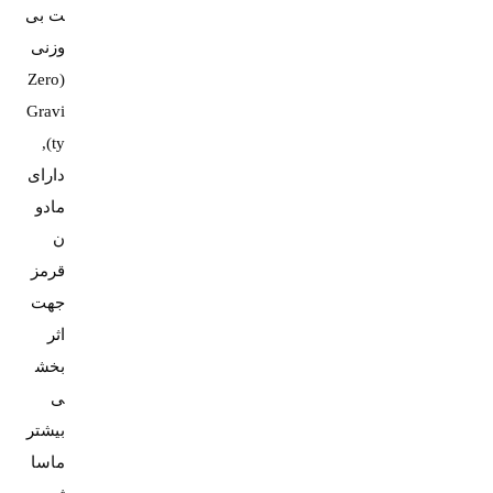
ت بی
وزنی
(Zero
Gravi
ty),
دارای
مادو
ن
قرمز
جهت
اثر
بخش
ی
بیشتر
ماسا