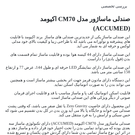
بررسی تخصصی
صندلی ماساژور مدل CM70 اکیومد
(ACCUMED)
این صندلی ماساژ یکی از جدیدترین صندلی های ماساژ برند اکیومد با قابلیت
های پیشرفته و نوآورانه می باشد که با طراحی زیبا و کیفیت بالای خود مدلی
لوکس و حرفه ای به شمار می آید.
این صندلی ماساژ دارای 44 کیسه هوا بوده و قابلیت ماساژ تمام قسمت های
بدن (فول بادی) را داراست.
این صندلی ماساژ دارای نمایشگر LED حرفه ای و طول 144، عرض 77 و ارتفاع
158 سانتی متر می باشد.
این دستگاه دارای مادون قرمز جهت اثر بخشی بیشتر ماساژ است و همچنین
می تواند بدن را به صورت اتوماتیک اسکن نماید.
قابلیت اسکن اتوماتیک کف پا و ماساژ مناسب با قد و قابلیت اجرای فرمان
صوتی از دیگر ویژکی های این صندلی ماساژ است.
این محصول دارای خاصیت Zero Gravity یا ثقل صفر می باشد، که وقتی پشت
صندلی می خوابد و جایگاه پا بالا می آید وزن بدن در کل بدن تقسیم می شود که
حس سبکی و آرامش را به فرد منتقل می کند.
صندلی ماساژور مدل CM70 اکیومد (ACCUMED) دارای تکنولوژی ماساژ سه‌
بعدی بوده که می‌تواند تمامی بدن را تحت اختیار خود قرار داده و ماساژ دهد و
در اثر این نوع ماساژ تمامی بدن شما دارای گردش خون یکسان و تسریع‌ شده