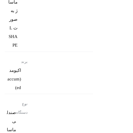
ماسا
ژ به
صور
ت L
SHA
PE
برند
اکیومد
(accum
ed)
نوع
صندل
دستگاه
ی
ماسا