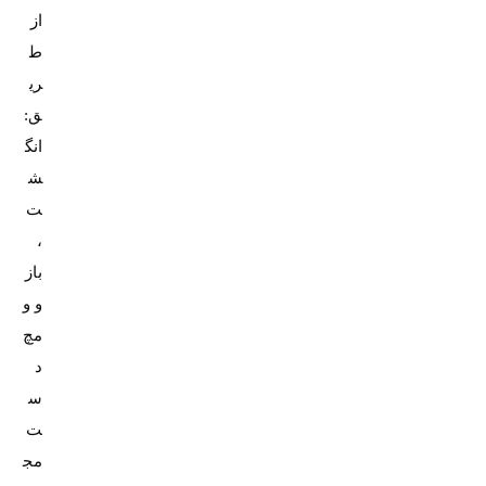
از
ط
ری
ق:
انگ
ش
ت
،
باز
و و
مچ
د
س
ت
مج