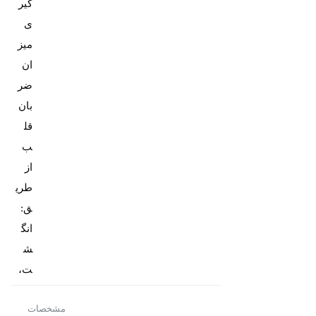
گیر
ی
میز
ان
ضر
بان
قل
ب
از
طری
ق:
انگ
ش
ت،
مشخصات