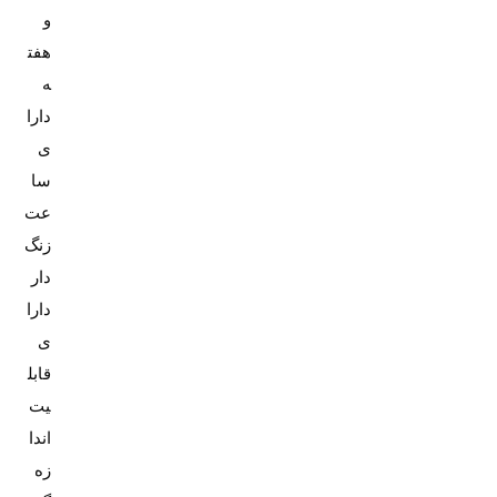
و
هفت
ه
دارا
ی
سا
عت
زنگ‌
دار
دارا
ی
قابل
یت
اندا
زه‌