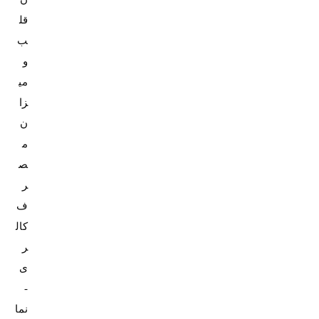
قل
ب
و
می
زا
ن
م
ص
ر
ف
کال
ر
ی
-
نما