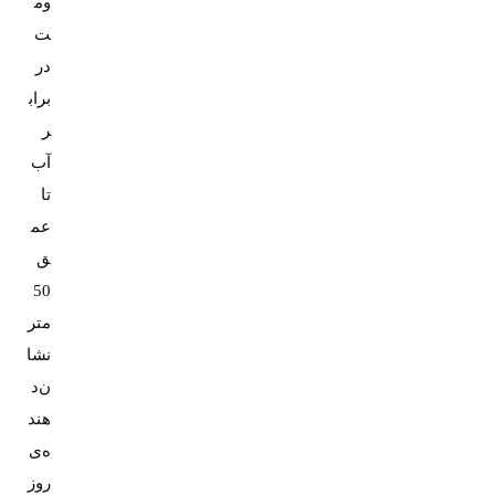
وم
ت
در
براب
ر
آب
تا
عم
ق
50
متر
نشا
ن‌د
هند
ه‌ی
روز