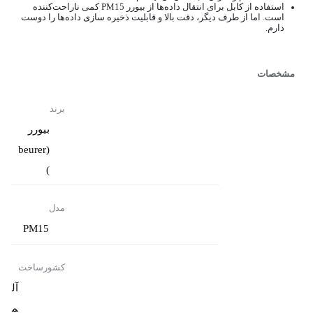
استفاده از کابل برای انتقال داده‌ها از بیورر PM15 کمی ناراحت‌کننده
است. اما از طرف دیگر، دقت بالا و قابلیت ذخیره سازی داده‌ها را دوست
دارم.
مشخصات
برند
بیورر
(beurer
)
مدل
PM15
کشورساخت
آل
م