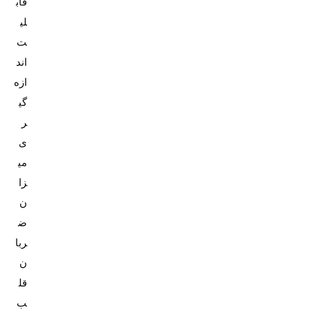
قاب
لی
ت
اند
ازه‌
گی
ر
ی
می
زا
ن
ض
ربا
ن
قل
ب