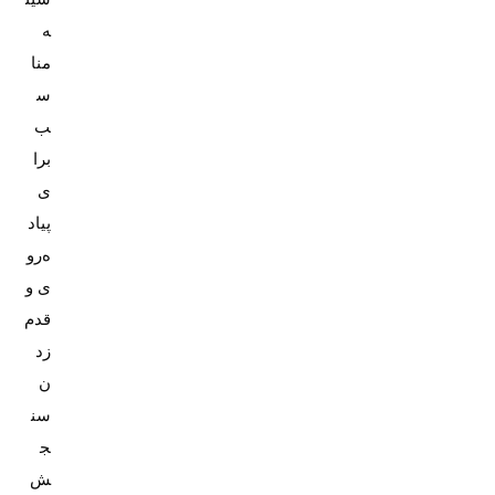
ه
منا
س
ب
برا
ی
پیاد
ه‌رو
ی و
قدم
زد
ن
سن
ج
ش