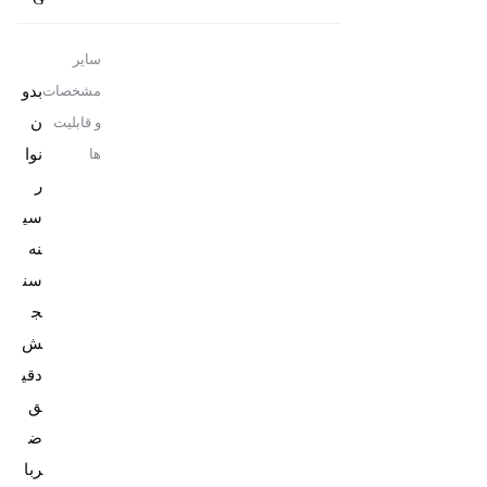
سایر
بدو
مشخصات
ن
و قابلیت
نوا
ها
ر
سی
نه
سن
ج
ش
دقی
ق
ض
ربا