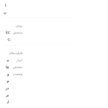
ا
ن
روش
EC
سنجش
G
قابلیت‌های
م
ابزار
قا
سنجش
و
وضعیت
م
در
بر
اب