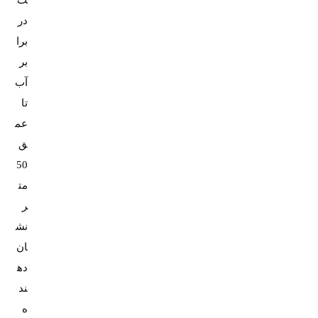
در
برا
بر
آب
تا
عم
ق
50
مت
ر
نش
ان‌
ده
ند
ه‌