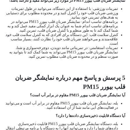
نمایشگر ضربان قلب بیورر PM15 در موارد زیر می‌تواند مفید و کارآمد باشد:
تمرینات ورزشی: با استفاده از این دستگاه، می‌توانید در طول تمرینات
ورزشی ضربان قلب خود را کنترل کنید و در محدوده مطلوب برای دستیابی
به هدف‌های تمرینی خود بمانید.
برنامه‌های تناسب اندام: نمایشگر ضربان قلب بیورر PM15 می‌تواند در
برنامه‌های تناسب اندام شما به عنوان یک ابزار کمکی مفید عمل کند و به
شما کمک کند تا به طور منظم و با کنترل ضربان قلب، تمرین کنید.
کنترل سلامت قلب: این دستگاه برای افرادی که به کنترل سلامت قلب خود
علاقه‌مندند و می‌خواهند ضربان قلب خود را نظارت کنند، بسیار مناسب
است.
تمرینات استقامتی: در تمریناتی مانند دویدن، دوچرخه‌سواری و شنا،
نمایشگر ضربان قلب بیورر PM15 می‌تواند به شما کمک کند تا بتوانید به
صورت منظم و در محدوده ضربان قلب مطلوب تمرین کنید.
5 پرسش و پاسخ مهم درباره نمایشگر ضربان
قلب بیورر PM15
آیا نمایشگر ضربان قلب بیورر PM15 مقاوم در برابر آب است؟
بله، نمایشگر ضربان قلب بیورر PM15 مقاوم در برابر آب است و می‌توانید
در فعالیت‌های آبی مانند شنا از آن استفاده کنید.
آیا دستگاه قابلیت ذخیره‌سازی داده‌ها را دارد؟
بله، دستگاه نمایشگر ضربان قلب بیورر PM15 قابلیت ذخیره‌سازی
داده‌های شما را دارد و می‌توانید آنها را به دستگاه یا برنامه مرتبطی انتقال