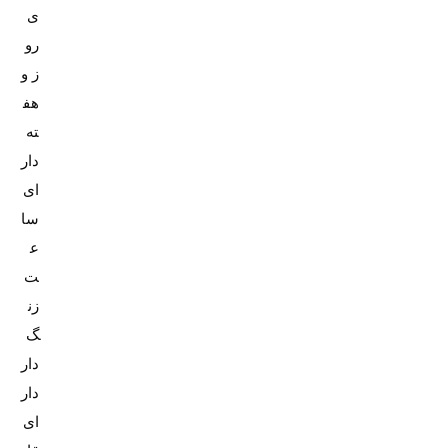
ی
رو
ز و
هف
ته
دار
ای
سا
ع
ت
زن
گ‌
دار
دار
ای