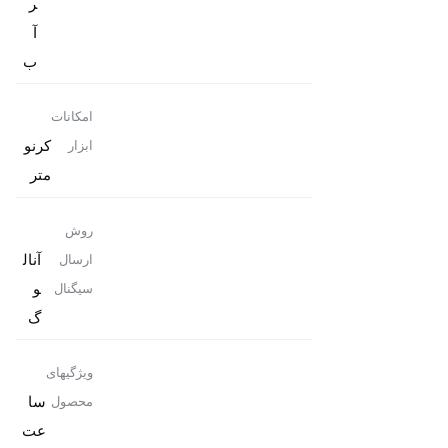
ر
آ
ب
امکانات
کرنو
ابزار
متر
روش
آنال
ارسال
و
سیگنال
گ
ویژگیهای
سا
محصول
عت