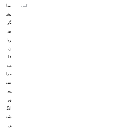
نما
کلی
يش
گر
ض
ربا
ن
قل
ب
- با
سن
س
ور
انگ
شت
ي