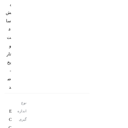
ی
ش
سا
ع
ت
و
تار
یخ
-
ض
د
نوع
E
اندازه
C
گیری
G