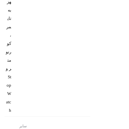
هز
به
تای
مر
،
کو
رنو
مت
ر و
St
op
W
atc
h
سایر