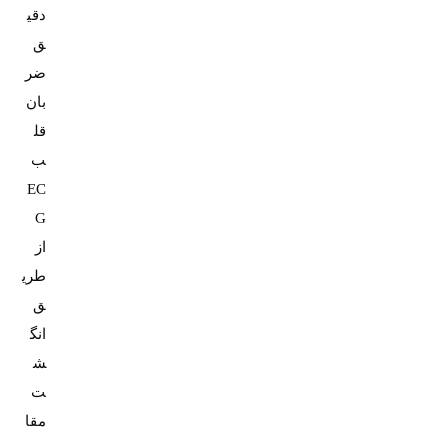
دقی
ق
ضر
بان
قل
ب
EC
G
از
طری
ق
انگ
ش
ت
مقا