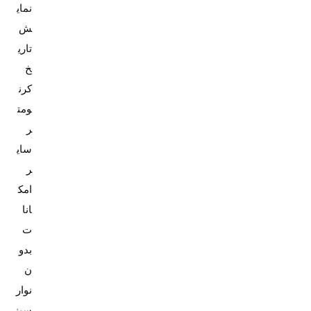
نمای
ش
تاری
خ
کرن
ومت
ر
سای
ر
امک
انا
ت
بدو
ن
نوار
سین