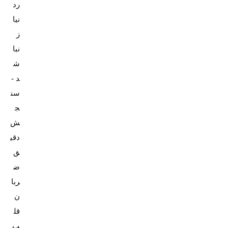
رد
نيا
ز
نبا
ش
د -
سن
ج
ش
دقي
ق
ض
ربا
ن
قل
ب