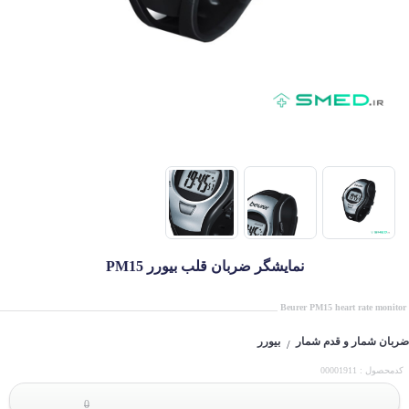
نمایشگر ضربان قلب بیورر PM15
Beurer PM15 heart rate monitor
ضربان شمار و قدم شمار
بیورر
/
کدمحصول : 00001911
0