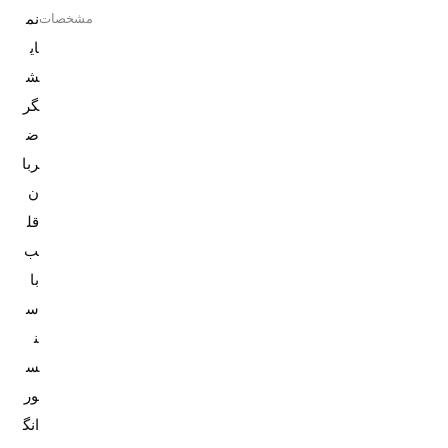
نم
مشخصات
ای
ش
گر
ض
ربا
ن
قل
ب
با
س
ن
س
ور
انگ