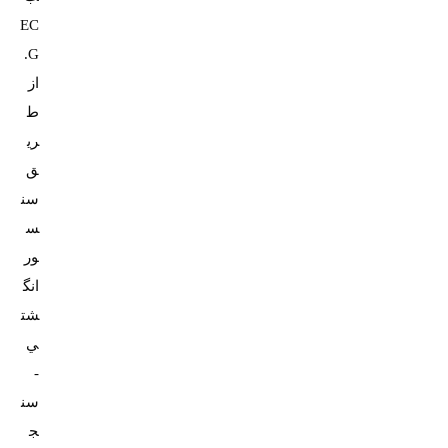
EC
G.
از
ط
ري
ق
سن
س
ور
انگ
شت
ي
-
سن
ج