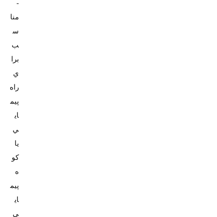
-
منا
س
ب
برا
ي
راه
پيم
اي
ي
يا
کو
ه
پيم
اي
ي