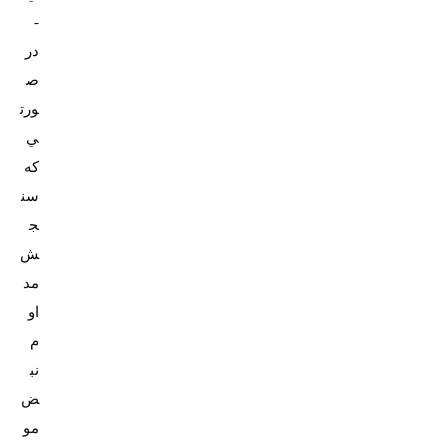
-
در
ص
ورت
ي
که
سن
ج
ش
مد
او
م
نب
ض
مو