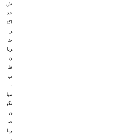
ش
حد
اکث
ر
ض
ربا
ن
قل
ب
-
میا
نگی
ن
ض
ربا
ن