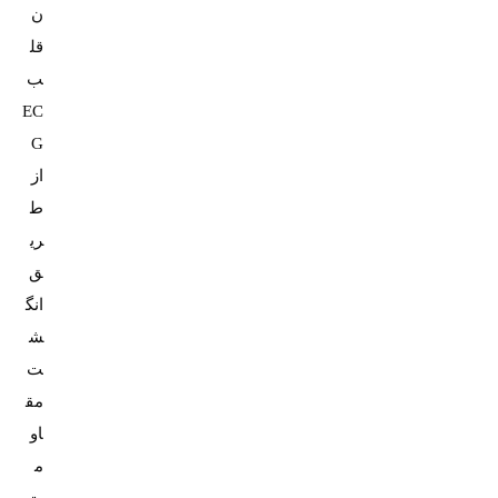
ن
قل
ب
EC
G
از
ط
ری
ق
انگ
ش
ت
مق
او
م
ت