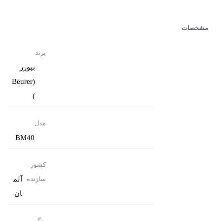
مشخصات
برند
بیورر
(Beurer
)
مدل
BM40
کشور
آلم
سازنده
ان
رنگ