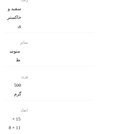
سفید و
خاکستر
ی
سایز
متوس
ط
وزن
500
گرم
ابعاد
15 ×
11 × 8