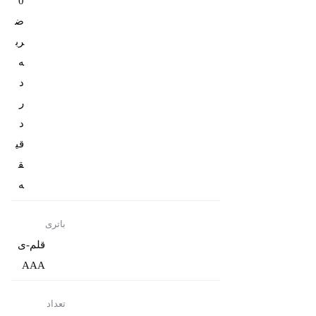
0
ض
رب
ه
د
ر
د
قی
ق
ه
باتری
قلم-ی
AAA
تعداد