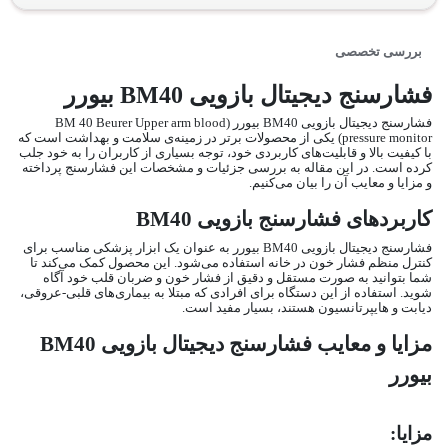
بررسی تخصصی
فشارسنج دیجیتال بازویی BM40 بیورر
فشارسنج دیجیتال بازویی BM40 بیورر (BM 40 Beurer Upper arm blood
pressure monitor) یکی از محصولات برتر در زمینه‌ی سلامت و بهداشت است که
با کیفیت بالا و قابلیت‌های کاربردی خود، توجه بسیاری از کاربران را به خود جلب
کرده است. در این مقاله به بررسی جزئیات و مشخصات این فشارسنج پرداخته
و مزایا و معایب آن را بیان می‌کنیم.
کاربردهای فشارسنج بازویی BM40
فشارسنج دیجیتال بازویی BM40 بیورر به عنوان یک ابزار پزشکی مناسب برای
کنترل منظم فشار خون در خانه استفاده می‌شود. این محصول کمک می‌کند تا
شما بتوانید به صورت مستقل و دقیق از فشار خون و ضربان قلب خود آگاه
شوید. استفاده از این دستگاه برای افرادی که مبتلا به بیماری‌های قلبی-عروقی،
دیابت و هایپرتانسیون هستند، بسیار مفید است.
مزایا و معایب فشارسنج دیجیتال بازویی BM40
بیورر
مزایا: