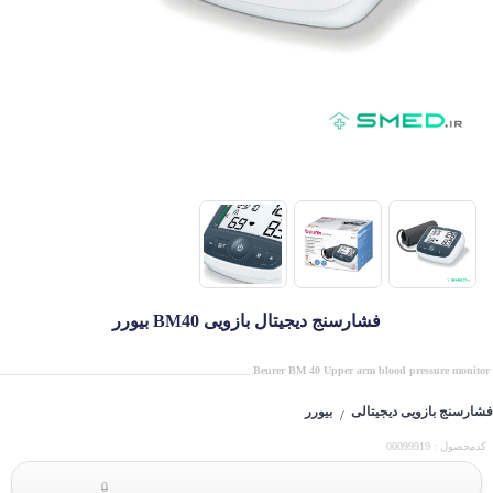
فشارسنج دیجیتال بازویی BM40 بیورر
Beurer BM 40 Upper arm blood pressure monitor
فشارسنج بازویی دیجیتالی
بیورر
/
کدمحصول : 00099919
0