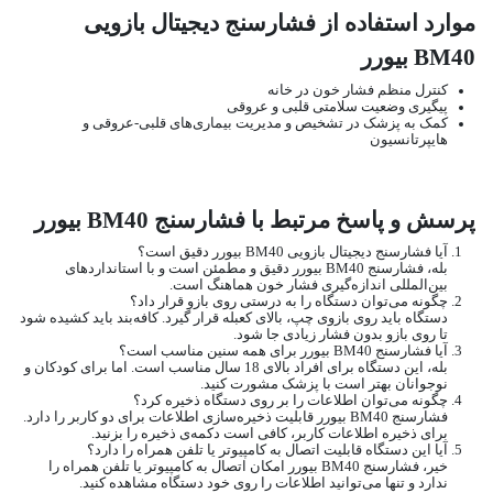
موارد استفاده از فشارسنج دیجیتال بازویی
BM40 بیورر
کنترل منظم فشار خون در خانه
پیگیری وضعیت سلامتی قلبی و عروقی
کمک به پزشک در تشخیص و مدیریت بیماری‌های قلبی-عروقی و
هایپرتانسیون
پرسش و پاسخ مرتبط با فشارسنج BM40 بیورر
آیا فشارسنج دیجیتال بازویی BM40 بیورر دقیق است؟
بله، فشارسنج BM40 بیورر دقیق و مطمئن است و با استانداردهای
بین‌المللی اندازه‌گیری فشار خون هماهنگ است.
چگونه می‌توان دستگاه را به درستی روی بازو قرار داد؟
دستگاه باید روی بازوی چپ، بالای کعبله قرار گیرد. کافه‌بند باید کشیده شود
تا روی بازو بدون فشار زیادی جا شود.
آیا فشارسنج BM40 بیورر برای همه سنین مناسب است؟
بله، این دستگاه برای افراد بالای 18 سال مناسب است. اما برای کودکان و
نوجوانان بهتر است با پزشک مشورت کنید.
چگونه می‌توان اطلاعات را بر روی دستگاه ذخیره کرد؟
فشارسنج BM40 بیورر قابلیت ذخیره‌سازی اطلاعات برای دو کاربر را دارد.
برای ذخیره اطلاعات کاربر، کافی است دکمه‌ی ذخیره را بزنید.
آیا این دستگاه قابلیت اتصال به کامپیوتر یا تلفن همراه را دارد؟
خیر، فشارسنج BM40 بیورر امکان اتصال به کامپیوتر یا تلفن همراه را
ندارد و تنها می‌توانید اطلاعات را روی خود دستگاه مشاهده کنید.