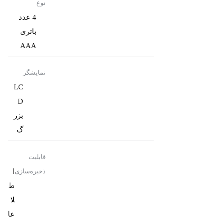
نوع
4 عدد
باتری
AAA
نمایشگر
LC
D
بزر
گ
قابلیت
ا
ذخیره‌سازی
ط
لا
عا