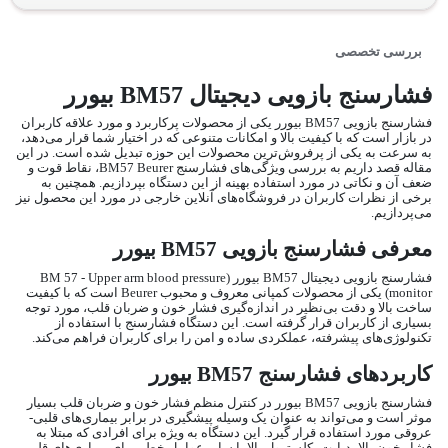
بررسی تخصصی
فشارسنج بازویی دیجیتال BM57 بیورر
فشارسنج بازویی BM57 بیورر یکی از محصولات پرکاربرد و مورد علاقه کاربران
در بازار است که با کیفیت بالا و امکانات متنوعی که در اختیار شما قرار می‌دهد،
به سرعت به یکی از پرفروش‌ترین محصولات این حوزه تبدیل شده است. در این
مقاله قصد داریم به بررسی ویژگی‌های فشارسنج BM57 Beurer، نقاط قوت و
ضعف آن و نکاتی در مورد استفاده بهینه از این دستگاه بپردازیم. همچنین به
برخی از نظرات کاربران در فروشگاه‌های آنلاین خارجی در مورد این محصول نیز
می‌پردازیم.
معرفی فشارسنج بازویی BM57 بیورر
فشارسنج بازویی دیجیتال BM57 بیورر (BM 57 - Upper arm blood pressure
monitor) یکی از محصولات کمپانی معروف و محبوب Beurer است که با کیفیت
ساخت بالا و دقت بی‌نظیر در اندازه‌گیری فشار خون و ضربان قلب، مورد توجه
بسیاری از کاربران قرار گرفته است. این دستگاه فشارسنج با استفاده از
تکنولوژی‌های پیشرفته، عملکردی ساده و امن را برای کاربران فراهم می‌کند.
کاربردهای فشارسنج BM57 بیورر
فشارسنج بازویی BM57 بیورر در کنترل منظم فشار خون و ضربان قلب بسیار
موثر است و می‌تواند به عنوان یک وسیله پیشگیری در برابر بیماری‌های قلبی-
عروقی مورد استفاده قرار گیرد. این دستگاه به ویژه برای افرادی که مبتلا به