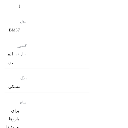
)
مدل
BM57
کشور
آلم
سازنده
ان
رنگ
مشکی
سایز
برای
بازوها
ی 22 تا