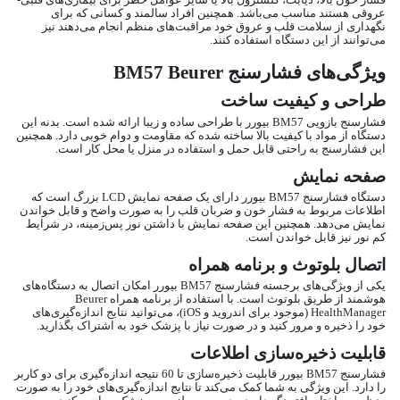
فشار خون بالا، دیابت، کلسترول بالا یا سایر عوامل خطر برای بیماری‌های قلبی-
عروقی هستند مناسب می‌باشد. همچنین افراد سالمند و کسانی که برای
نگهداری از سلامت قلب و عروق خود مراقبت‌های منظم انجام می‌دهند نیز
می‌توانند از این دستگاه استفاده کنند.
ویژگی‌های فشارسنج BM57 Beurer
طراحی و کیفیت ساخت
فشارسنج بازویی BM57 بیورر با طراحی ساده و زیبا ارائه شده است. بدنه این
دستگاه از مواد با کیفیت بالا ساخته شده که مقاومت و دوام خوبی دارد. همچنین
این فشارسنج به راحتی قابل حمل و استفاده در منزل یا محل کار است.
صفحه نمایش
دستگاه فشارسنج BM57 بیورر دارای یک صفحه نمایش LCD بزرگ است که
اطلاعات مربوط به فشار خون و ضربان قلب را به صورت واضح و قابل خواندن
نمایش می‌دهد. همچنین این صفحه نمایش با داشتن نور پس‌زمینه، در شرایط
کم نور نیز قابل خواندن است.
اتصال بلوتوث و برنامه همراه
یکی از ویژگی‌های برجسته فشارسنج BM57 بیورر امکان اتصال به دستگاه‌های
هوشمند از طریق بلوتوث است. با استفاده از برنامه همراه Beurer
HealthManager (موجود برای اندروید و iOS)، می‌توانید نتایج اندازه‌گیری‌های
خود را ذخیره و مرور کنید و در صورت نیاز با پزشک خود به اشتراک بگذارید.
قابلیت ذخیره‌سازی اطلاعات
فشارسنج BM57 بیورر قابلیت ذخیره‌سازی تا 60 نتیجه اندازه‌گیری برای دو کاربر
را دارد. این ویژگی به شما کمک می‌کند تا نتایج اندازه‌گیری‌های خود را به صورت