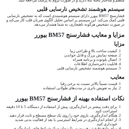
منظم و ساختار یافته نگه دارید و در صورت لزوم به پزشک مراجعه کنید.
سیستم هوشمند تشخیص نارسایی قلبی
فشارسنج BM57 بیورر دارای سیستم هوشمندی است که به تشخیص نارسایی
قلبی کمک می‌کند. این سیستم بر اساس تحلیل الگوی ضربان قلب کار می‌کند و
در صورت تشخیص هرگونه ناهنجاری، به شما هشدار می‌دهد.
مزایا و معایب فشارسنج BM57 بیورر
مزایا
کیفیت ساخت بالا و طراحی زیبا
صفحه نمایش بزرگ و قابل خواندن
اتصال بلوتوث و برنامه همراه
قابلیت ذخیره‌سازی اطلاعات
سیستم هوشمند تشخیص نارسایی قلبی
معایب
قیمت نسبتاً بالاتر نسبت به برخی رقبا
نیاز به تعویض باتری در مدت‌های طولانی استفاده
نکات استفاده بهینه از فشارسنج BM57 بیورر
برای دقت بیشتر در اندازه‌گیری، پیش از استفاده از دستگاه، 5 تا 10 دقیقه
استراحت کنید.
هنگام اندازه‌گیری، بازوی خود را روی یک سطح مسطح و ثابت قرار دهید.
از انجام اندازه‌گیری در شرایط استرسی یا بعد از فعالیت بدنی شدید
خودداری کنید.
برای نتایج دقیق‌تر، هر روز در یک زمان و یک شرایط خاص اندازه‌گیری