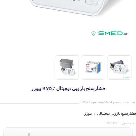
فشارسنج بازویی دیجیتال BM57 بیورر
BM57 Upper arm blood pressure monitor
فشارسنج بازویی دیجیتالی
بیورر
/
کدمحصول : 00031971
0