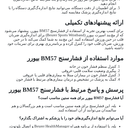
انجام دهید.
برای اطمینان از دقت دستگاه، می‌توانید نتایج اندازه‌گ‌گیری دستگاه را با
نتایج اندازه‌گیری پزشک مقایسه کنید.
ارائه پیشنهادهای تکمیلی
برای کسب بهترین تجربه از استفاده از فشارسنج BM57 بیورر، پیشنهاد می‌شود
که از مچ‌بند اسپرت بیورر (Beurer Sports Wristband) برای اندازه‌گیری ضربان
قلب در حین ورزش استفاده کنید. این مچ‌بند به شما کمک می‌کند تا در حین
ورزش، ضربان قلب خود را کنترل کرده و برنامه‌ریزی بهتری برای تمرینات خود
داشته باشید.
موارد استفاده از فشارسنج BM57 بیورر
کنترل منظم فشار خون در خانه
پیگیری وضعیت سلامت قلبی-عروقی
کنترل فشار خون در بیماران مبتلا به بیماری‌های قلبی یا عروقی
کمک به پزشک در تشخیص و درمان بیماری‌های مرتبط با فشار خون
پرسش و پاسخ مرتبط با فشارسنج BM57 بیورر
آیا فشارسنج BM57 بیورر برای همه سنین مناسب است؟
بله، این فشارسنج برای همه سنین مناسب است و هم بزرگسالان و هم
سالمندان می‌توانند از آن استفاده کنند.
آیا می‌توانم نتایج اندازه‌گیری‌های خود را با پزشکم به اشتراک بگذارم؟
بله، با استفاده از برنامه همراه Beurer HealthManager و اتصال بلوتوث،