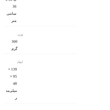
36
سانتی‌
متر
وزن
300
گرم
ابعاد
139 ×
95 ×
48
میلی‌مت
ر