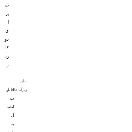
ت
بر
ا
ی
دو
کا
رب
ر
سایر
قابلی
ویژگی‌ها
ت
اتصا
ل
به