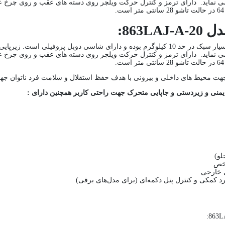
863:
ویلچر آلومینیومی مدل 20-863LAJ-A، این ویلچر مسافرتی بسیار سبک در حد 10 کیلوگرم بوده و دارا
لو)
شخص
 خارجی
کمکی و کنترل پنل دکمه‌ای (برای مدل‌های برقی)