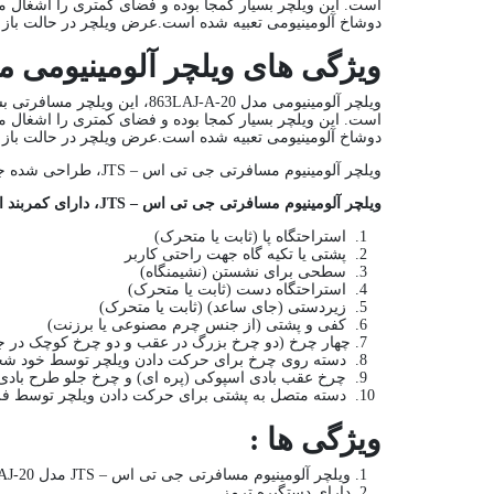
دوشاخ آلومینیومی تعبیه شده است.عرض ویلچر در حالت باز 64 در حالت تاشو 28 سانتی متر است.
ویژگی های ویلچر آلومینیومی مدل 20-LAJ-A
دوشاخ آلومینیومی تعبیه شده است.عرض ویلچر در حالت باز 64 در حالت تاشو 28 سانتی متر است.
ویلچر آلومینیوم مسافرتی جی تی اس – JTS، طراحی شده جهت محیط‌ های داخلی و بیرونی با هدف حفظ استقلال و سلامت فرد ناتوان جهت انجام امور جاری زندگی
ویلچر آلومینیوم مسافرتی جی تی اس – JTS، دارای کمربند ایمنی و زیردستی و جاپایی متحرک جهت راحتی کاربر همچنین دارای :
استراحتگاه پا (ثابت یا متحرک)
پشتی یا تکیه گاه جهت راحتی کاربر
سطحی برای نشستن (نشیمنگاه)
استراحتگاه دست (ثابت یا متحرک)
زیردستی (جای ساعد) (ثابت یا متحرک)
کفی و پشتی (از جنس چرم مصنوعی یا برزنت)
چهار چرخ (دو چرخ بزرگ در عقب و دو چرخ کوچک در ج
دسته روی چرخ برای حرکت دادن ویلچر توسط خود 
چرخ عقب بادی اسپوکی (پره ای) و چرخ جلو طرح بادی
دسته متصل به پشتی برای حرکت دادن ویلچر توسط فرد 
ویژگی ها :
ویلچر آلومینیوم مسافرتی جی تی اس – JTS مدل 863LAJ-20:
دارای دستگیره ترمز