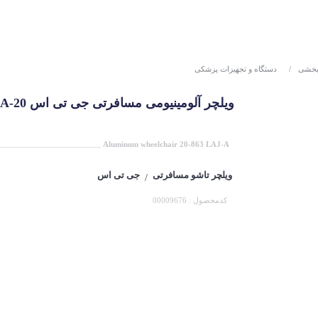
نبخشی
/
دستگاه و تجهیزات پزشکی
ویلچر آلومینیومی مسافرتی جی تی اس 20-863LAJ-A
Aluminum wheelchair 20-863 LAJ-A
ویلچر تاشو مسافرتی
جی تی اس
/
کدمحصول : 00009676