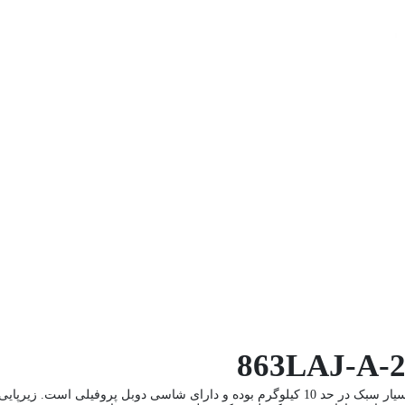
ویلچر آلومینیومی مدل 20-863LAJ-A، این ویلچر مسافرتی بسیار سبک در حد 10 کیلوگرم بوده و دارا