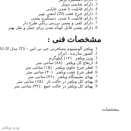
دارای شاسی دوبل
دارای قابلیت تا شدن جاپایی
دارای چرخ عقب (20) اینچی توپر
دارای قابلیت تا شدن دستگبره پشتی
دارای کفی و پشتی برزنتی رنگی طرح دار
دارای پشتی قابل کوتاه شدن برای حمل و نقل بهتر
مشخصات فنی :
ویلچر آلومینیوم مسافرتی جی تی اس – JTS مدل 863LAJ-20:
کشور سازنده : ایران
وزن ویلچر : (۱۲) کیلوگرم
ارتفاع کل ویلچر : (۸۸) سانتی متر
قطر چرخ جلوی ویلچر : (۱۵) سانتی متر
قطر چرخ عقب ویلچر : (۳۰) سانتی متر
پهنای نشیمنگاه ویلچر : (۴۶) سانتی متر
پهنای کل ویلچر در حالت باز : (۶۵) سانتی متر
پهنای کل ویلچر در حالت جمع : (۳۲) سانتی متر
مشخصات
وزن ویلچر