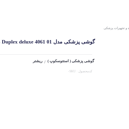
 و تجهیزات پزشکی
گوشی پزشکی مدل Duplex deluxe 4061 01 ریشتر (Riester)
گوشی پزشکی ( استتوسکوپ )
ریشتر
/
کدمحصول : SKU-